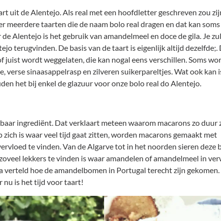
art uit de Alentejo. Als real met een hoofdletter geschreven zou zij
ijn er meerdere taarten die de naam bolo real dragen en dat kan soms
 de Alentejo is het gebruik van amandelmeel en doce de gila. Je zu
tejo terugvinden. De basis van de taart is eigenlijk altijd dezelfde;.
f juist wordt weggelaten, die kan nogal eens verschillen. Soms wo
e, verse sinaasappelrasp en zilveren suikerpareltjes. Wat ook kan i
den het bij enkel de glazuur voor onze bolo real do Alentejo.
tbaar ingrediënt. Dat verklaart meteen waarom macarons zo duur z
 zich is waar veel tijd gaat zitten, worden macarons gemaakt met
ervloed te vinden. Van de Algarve tot in het noorden sieren deze
zoveel lekkers te vinden is waar amandelen of amandelmeel in verw
a verteld hoe de amandelbomen in Portugal terecht zijn gekomen.
nu is het tijd voor taart!