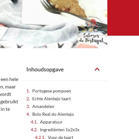
Inhoudsopgave
 een hele
n, maar
Portugese pompoen
wordt
Echte Alentejo taart
 gebruikt
Amandelen
in te
Bolo Real do Alentejo
Apparatuur
Ingrediënten 1x2x3x
Voor de taart