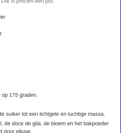
Dat is precies één pot.
er
r
 op 175 graden.
de suiker tot een lichtgele en luchtige massa.
 de doce de gila, de bloem en het bakpoeder
d door elkaar.