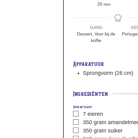
20
mins
GANG
KE
Dessert, Voor bij de
Portuge
koffie
Apparatuur
Sprongvorm (26 cm)
Ingrediënten
Voor de taart
7
eieren
350
gram
amandelmee
350
gram
suiker