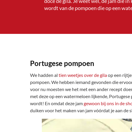
doce de gila. Je weet wel, de jam die i
wordt van de pompoen die op een wate
Portugese pompoen
We hadden al
tien weetjes over de gila
op een rijtj
pompoen. We hebben iemand gevonden die ervoor g
voor nu moesten we het met een ander recept doe
met deze op een watermeloen lijkende, Portugese
wordt! En omdat deze jam
gewoon bij ons in de sho
duiken voor het maken van jam vóórdat je aan de s