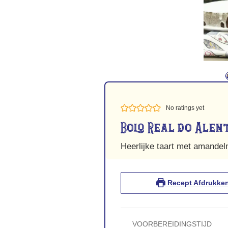
No ratings yet
Bolo Real do Alen
Heerlijke taart met amande
Recept Afdrukke
VOORBEREIDINGSTIJD