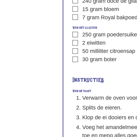
240
gram
doce de gila
15
gram
bloem
7
gram
Royal bakpoed
Voor het glazuur
250
gram
poedersuike
2
eiwitten
50
milliliter
citroensap
30
gram
boter
Instructies
Voor de taart
Verwarm de oven voor
Splits de eieren.
Klop de ei dooiers en 
Voeg het amandelmeel,
toe en meng alles goe