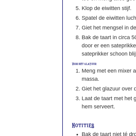
Klop de eiwitten stijf.
Spatel de eiwitten luc
Giet het mengsel in d
Bak de taart in circa 5
door er een sateprikker
sateprikker schoon blijf
Voor het glazuur
Meng met een mixer al
massa.
Giet het glazuur over 
Laat de taart met het 
hem serveert.
Notities
Bak de taart niet té dr