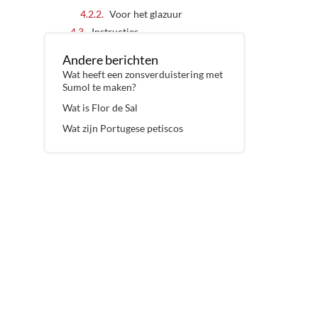
Voor het glazuur
Instructies
Voor de taart
Andere berichten
Voor het glazuur
Wat heeft een zonsverduistering met
Notities
Sumol te maken?
Voedingswaarden
Wat is Flor de Sal
Bolo real do Alentejo
Wat zijn Portugese petiscos