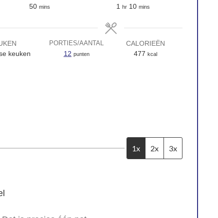
50
1
10
mins
hr
mins
UKEN
CALORIEËN
PORTIES/AANTAL
se keuken
12
477
punten
kcal
1x
2x
3x
l