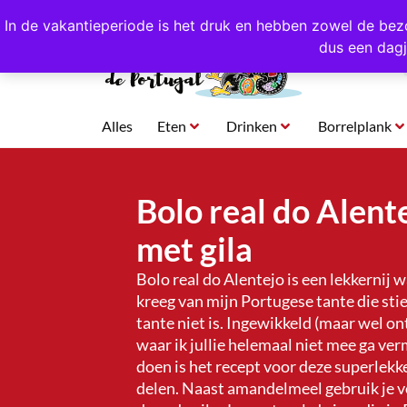
4,8/5,0 sterren
beoordeeld!
Eigen import uit Po
In de vakantieperiode is het druk en hebben zowel de bez
dus een dagj
Alles
Eten
Drinken
Borrelplank
Bolo real do Alente
met gila
Bolo real do Alentejo is een lekkernij 
kreeg van mijn Portugese tante die st
tante niet is. Ingewikkeld (maar wel on
waar ik jullie helemaal niet mee ga ver
doen is het recept voor deze superlekke
delen. Naast amandelmeel gebruik je v