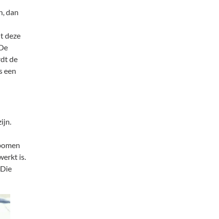
n, dan
lt deze
 De
rdt de
s een
ijn.
 bomen
erkt is.
 Die