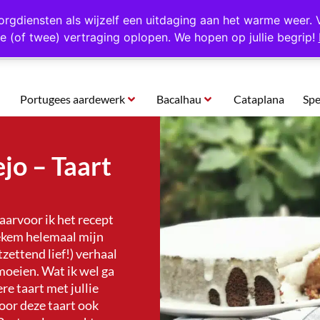
rtugal
Altijd 1000 verschillende producten op voorraad
Gratis o
orgdiensten als wijzelf een uitdaging aan het warme weer. 
e (of twee) vertraging oplopen. We hopen op jullie begrip!
Portugees aardewerk
Bacalhau
Cataplana
Spe
jo – Taart
waarvoor ik het recept
iekem helemaal mijn
tzettend lief!) verhaal
moeien. Wat ik wel ga
re taart met jullie
oor deze taart ook