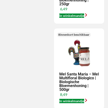
Bloemenhoning |
250gr
6,49
In winkelmandje
Binnenkort beschikbaar
Mel Santa Maria – Mel
Multifloral Biologico |
Biologische
Bloemenhoning |
500gr
8,49
In winkelmandje