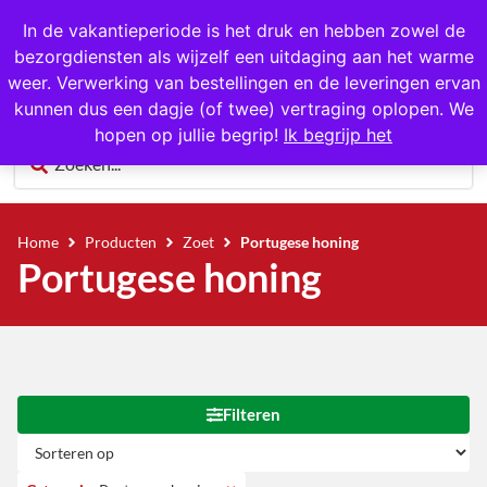
Gratis op te halen in Hansweert
In de vakantieperiode is het druk en hebben zowel de
bezorgdiensten als wijzelf een uitdaging aan het warme
0
weer. Verwerking van bestellingen en de leveringen ervan
kunnen dus een dagje (of twee) vertraging oplopen. We
hopen op jullie begrip!
Ik begrijp het
Home
Producten
Zoet
Portugese honing
Portugese honing
Filteren