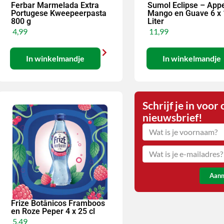
Ferbar Marmelada Extra
Sumol Eclipse – Appe
Portugese Kweepeerpasta
Mango en Guave 6 x 
800 g
Liter
4,99
11,99
In winkelmandje
In winkelmandje
Schrijf je in voor
nieuwsbrief!
Aan
Frize Botânicos Framboos
en Roze Peper 4 x 25 cl
5,49