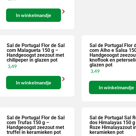
In winkelmandje
Sal de Portugal Flor de Sal
Sal de Portugal Flor 
com Malagueta 150 g –
com Alho e Salsa 150
Handgeoogst zeezout met
Handgeoogst zeezou
chilipeper in glazen pot
knoflook en peterseli
glazen pot
3,49
3,49
In winkelmandje
In winkelmandje
Sal de Portugal Flor de Sal
Sal de Portugal Sal 
com Trufas 150 g –
dos Himalayas 150 g
Handgeoogst zeezout met
Roze Himalayazout i
truffel in keramieken pot
keramieken pot