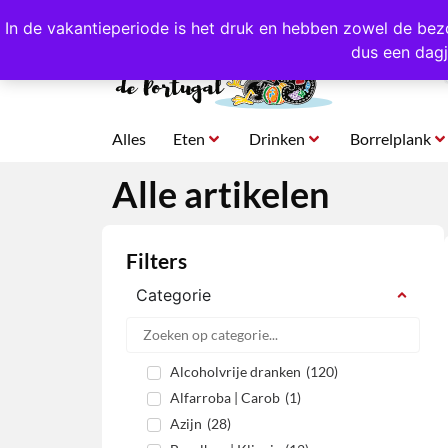
4,8/5,0 sterren
beoordeeld!
Eigen import uit Po
In de vakantieperiode is het druk en hebben zowel de bez
dus een dagj
Alles
Eten
Drinken
Borrelplank
Alle artikelen
Filters
Categorie
Alcoholvrije dranken
(
120
)
Alfarroba | Carob
(
1
)
Azijn
(
28
)