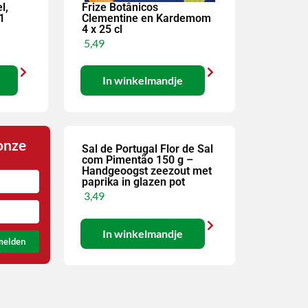
l,
Frize Botânicos
1
Clementine en Kardemom
4 x 25 cl
5,49
In winkelmandje
 onze
Sal de Portugal Flor de Sal
com Pimentão 150 g –
Handgeoogst zeezout met
paprika in glazen pot
3,49
In winkelmandje
melden