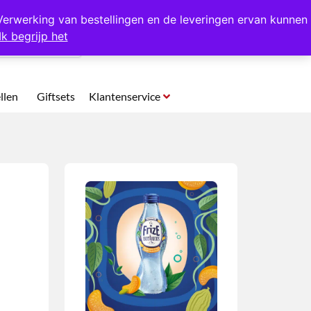
p te halen in Hansweert
Verwerking van bestellingen en de leveringen ervan kunnen
Ik begrijp het
0
llen
Giftsets
Klantenservice