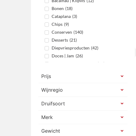
Bacalhau | Klipvis
(
12
)
Bonen
(
18
)
Cataplana
(
3
)
Chips
(
9
)
Conserven
(
140
)
Desserts
(
21
)
Diepvriesproducten
(
42
)
Doces | Jam
(
26
)
Enchidos & Vleeswaren
(
53
)
Gecondenseerde melk
(
4
)
Prijs
Gedestilleerd
(
16
)
Gift sets
(
15
)
Wijnregio
Hartige trek
(
2
)
Druifsoort
Kerst
(
2
)
Koffie capsules
(
4
)
Merk
Kruiden en specerijen
(
27
)
Likeur
(
30
)
Gewicht
Likeuren & Gedestilleerd
(
57
)