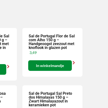
de Sal
Sal de Portugal Flor de Sal
 g –
com Alho 150 g –
t met
Handgeoogst zeezout met
e in
knoflook in glazen pot
3,49
In winkelmandje
Rosa
Sal de Portugal Sal Preto
 –
dos Himalayas 150 g –
n
Zwart Himalayazout in
keramieken pot