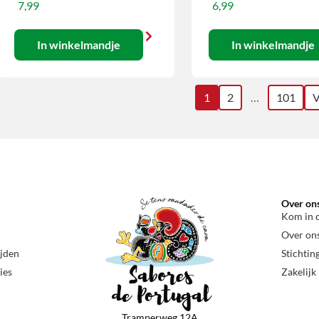
7,99
6,99
In winkelmandje
In winkelmandje
1
2
…
101
V
Over on
Kom in 
Over on
ijden
Stichtin
ies
Zakelijk
Tramperweg 12A