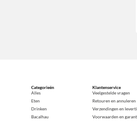
Portugese pasta
(
4
)
Portugese rijst
(
5
)
Portugese thee
(
21
)
Portugese wijn
(
183
)
Queijo | Portugese kaas
(
17
)
Rijst & Pasta
(
9
)
Sabores do Brasil
(
5
)
Sauzen en Marinades
(
57
)
Smaakmakers
(
198
)
Snoepjes
(
28
)
Spellen
(
11
)
Categorieën
Klantenservice
Tremoços | Lupine Bonen
(
3
)
Alles
Veelgestelde vragen
Uncategorized
(
22
)
Eten
Retouren en annuleren
Vinho branco | Portugese witte
Drinken
Verzendingen en levert
(
40
)
wijn
Bacalhau
Voorwaarden en garant
Vinho rosé | Rosé wijn
(
10
)
Visconserven
(
128
)