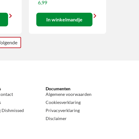
6,99
In winkelmandje
olgende
s
Documenten
contact
Algemene voorwaarden
s
Cookiesverklaring
g Dishmissed
Privacyverklaring
Disclaimer