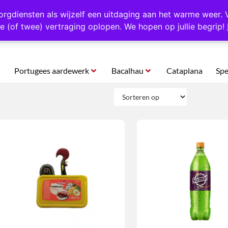
rtugal
Altijd 1000 verschillende producten op voorraad
Gratis o
orgdiensten als wijzelf een uitdaging aan het warme weer. 
e (of twee) vertraging oplopen. We hopen op jullie begrip!
Portugees aardewerk
Bacalhau
Cataplana
Spe