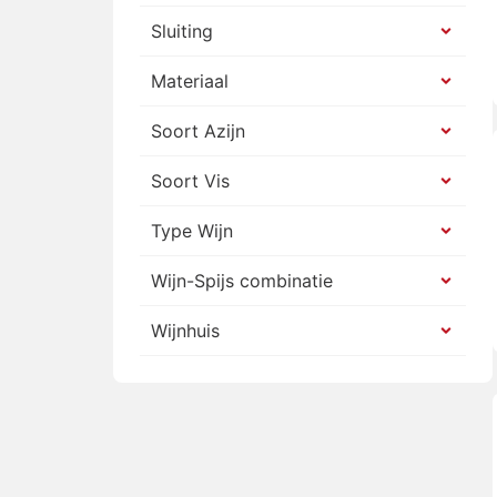
Noten & Zuidvruchten
(
3
)
Sluiting
Ontbijt
(
61
)
Materiaal
Ontbijtgranen
(
7
)
Piri piri
(
49
)
Soort Azijn
Poeder limonade
(
5
)
Portugees Aardewerk
(
21
)
Soort Vis
Portugees bier
(
35
)
Portugees mineraalwater
(
48
)
Type Wijn
Portugees zout
(
37
)
Wijn-Spijs combinatie
Portugese boter
(
5
)
Portugese chocolade
(
3
)
Wijnhuis
Portugese frisdrank
(
30
)
Portugese koekjes
(
27
)
Portugese koffie
(
22
)
Portugese olijfolie
(
28
)
Portugese olijven
(
14
)
Portugese oploskoffie
(
2
)