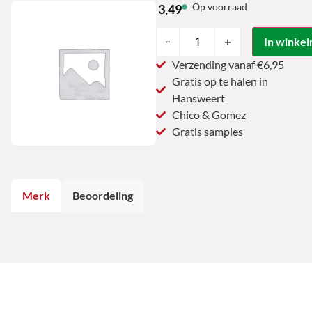
Op voorraad
3,49
-
+
In winke
Verzending vanaf €6,95
Gratis op te halen in
Hansweert
Chico & Gomez
Gratis samples
Merk
Beoordeling