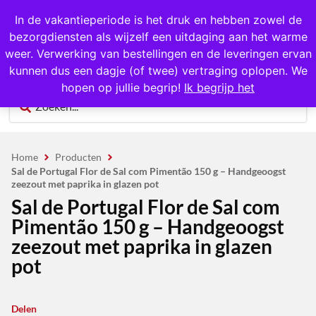
1000+ producten op voorraad
In de vakantieperiode is het druk en hebben zowel de
bezorgdiensten als wijzelf een uitdaging aan het warme
0
weer. Verwerking van bestellingen en de leveringen ervan
kunnen dus een dagje (of twee) vertraging oplopen. We
hopen op jullie begrip!
Ik begrijp het
Home
Producten
Sal de Portugal Flor de Sal com Pimentão 150 g – Handgeoogst
zeezout met paprika in glazen pot
Sal de Portugal Flor de Sal com
Pimentão 150 g – Handgeoogst
zeezout met paprika in glazen
pot
Delen