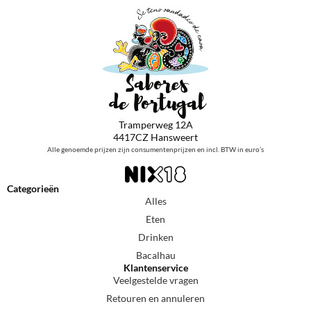
Tramperweg 12A
4417CZ Hansweert
Alle genoemde prijzen zijn consumentenprijzen en incl. BTW in euro’s
Categorieën
Alles
Eten
Drinken
Bacalhau
Klantenservice
Veelgestelde vragen
Retouren en annuleren