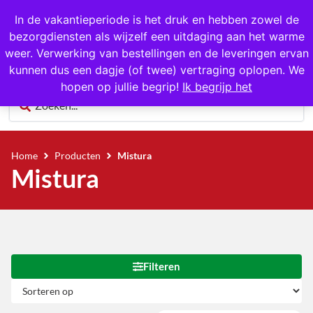
1000+ producten op voorraad
In de vakantieperiode is het druk en hebben zowel de
bezorgdiensten als wijzelf een uitdaging aan het warme
0
weer. Verwerking van bestellingen en de leveringen ervan
kunnen dus een dagje (of twee) vertraging oplopen. We
hopen op jullie begrip!
Ik begrijp het
Home
Producten
Mistura
Mistura
Filteren