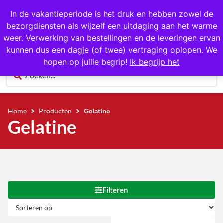
1000+ producten op voorraad
In de vakantieperiode is het druk en hebben zowel de
bezorgdiensten als wijzelf een uitdaging aan het warme
0
weer. Verwerking van bestellingen en de leveringen ervan
kunnen dus een dagje (of twee) vertraging oplopen. We
hopen op jullie begrip!
Ik begrijp het
Home
Producten
Gelatine
Gelatine
Filteren