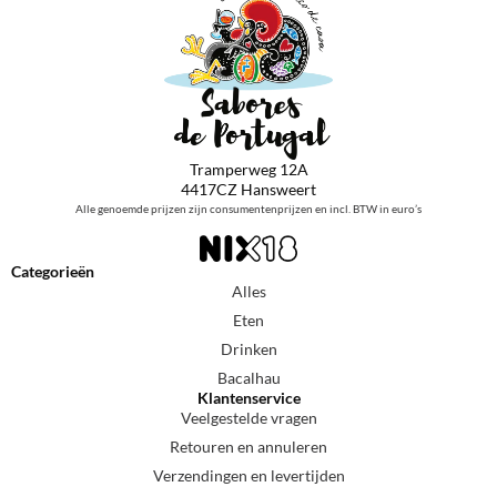
Tramperweg 12A
4417CZ Hansweert
Alle genoemde prijzen zijn consumentenprijzen en incl. BTW in euro’s
Categorieën
Alles
Eten
Drinken
Bacalhau
Klantenservice
Veelgestelde vragen
Retouren en annuleren
Verzendingen en levertijden