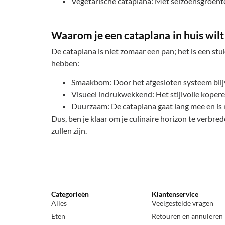
Vegetarische cataplana: Met seizoensgroente
Waarom je een cataplana in huis wil
De cataplana is niet zomaar een pan; het is een stu
hebben:
Smaakbom: Door het afgesloten systeem blij
Visueel indrukwekkend: Het stijlvolle koperen
Duurzaam: De cataplana gaat lang mee en is 
Dus, ben je klaar om je culinaire horizon te verbre
zullen zijn.
Categorieën
Klantenservice
Alles
Veelgestelde vragen
Eten
Retouren en annuleren