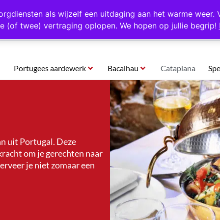
rtugal
Altijd 1000 verschillende producten op voorraad
Gratis o
orgdiensten als wijzelf een uitdaging aan het warme weer. 
e (of twee) vertraging oplopen. We hopen op jullie begrip!
Portugees aardewerk
Bacalhau
Cataplana
Spe
n uit Portugal. Deze
 kracht om je gerechten naar
serveer je niet zomaar een