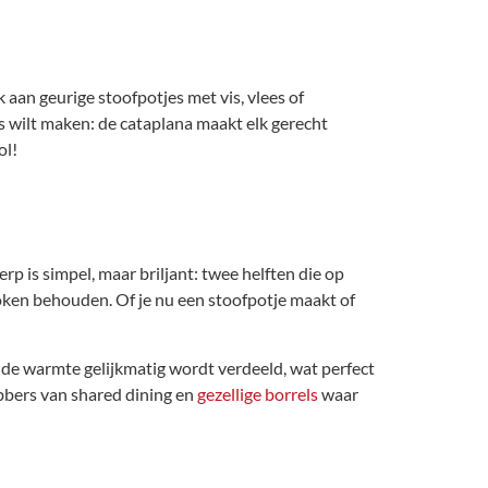
k aan geurige stoofpotjes met vis, vlees of
s wilt maken: de cataplana maakt elk gerecht
ol!
p is simpel, maar briljant: twee helften die op
koken behouden. Of je nu een stoofpotje maakt of
 de warmte gelijkmatig wordt verdeeld, wat perfect
ebbers van shared dining en
gezellige borrels
waar