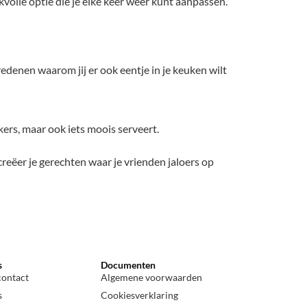
olle optie die je elke keer weer kunt aanpassen.
redenen waarom jij er ook eentje in je keuken wilt
kers, maar ook iets moois serveert.
creëer je gerechten waar je vrienden jaloers op
s
Documenten
contact
Algemene voorwaarden
s
Cookiesverklaring