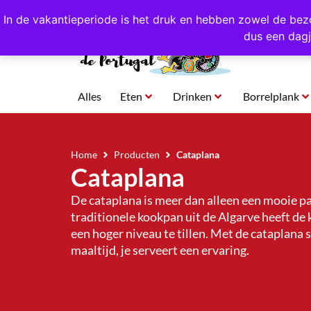
4,8/5,0 sterren
beoordeeld!
Eigen import uit Po
In de vakantieperiode is het druk en hebben zowel de bez
dus een dagj
Alles
Eten
Drinken
Borrelplank
Home
Producten
Cataplana
Cataplana
De cataplana is meer dan alleen een mooie pa
traditionele kookpan uit de Algarve heeft de
een hoger niveau te tillen. Met de cataplana 
maaltijd, je serveert een ervaring.