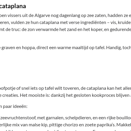
 cataplana
toen vissers uit de Algarve nog dagenlang op zee zaten, hadden z
oeren, vulden ze hun cataplana met verse ingrediënten – vis, kruid
omt de truc: de zon verwarmde het zand en het koper, en gedurend
 graven en hoppa, direct een warme maaltijd op tafel. Handig, toc
fpotje of snel iets op tafel wilt toveren, de cataplana kan het alle
 creaties. Het mooiste is: dankzij het gesloten kookproces blijven
n paar ideeën:
eevruchtenstoof, met garnalen, schelpdieren, en een rijke bouillo
ijke mix van malse kip, pittige chorizo en zoete paprika’s. Makkeli