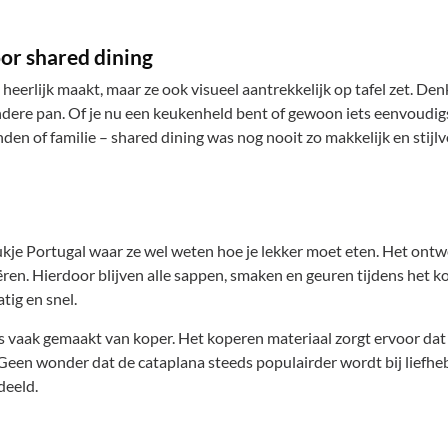
or shared dining
 heerlijk maakt, maar ze ook visueel aantrekkelijk op tafel zet. Den
ndere pan. Of je nu een keukenheld bent of gewoon iets eenvoudig
den of familie – shared dining was nog nooit zo makkelijk en stijlv
ukje Portugal waar ze wel weten hoe je lekker moet eten. Het ontwer
ëren. Hierdoor blijven alle sappen, smaken en geuren tijdens het 
tig en snel.
is vaak gemaakt van koper. Het koperen materiaal zorgt ervoor dat
n. Geen wonder dat de cataplana steeds populairder wordt bij liefh
deeld.