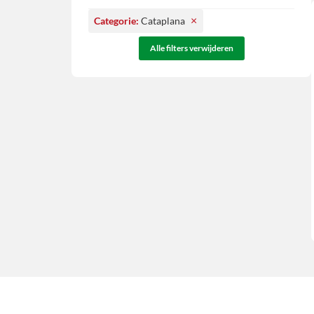
×
Categorie
:
Cataplana
Alle filters verwijderen