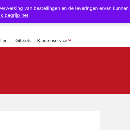
p te halen in Hansweert
Verwerking van bestellingen en de leveringen ervan kunnen
Ik begrijp het
0
llen
Giftsets
Klantenservice