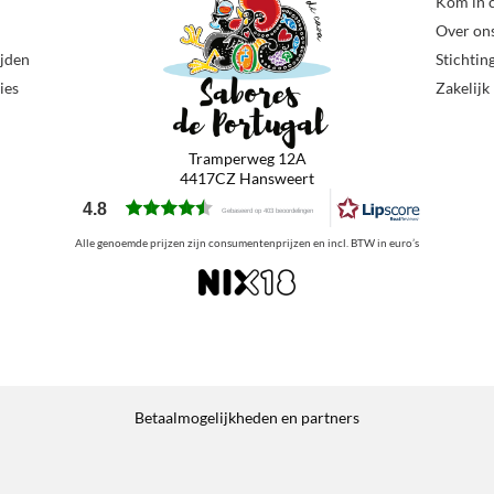
Kom in 
Over on
ijden
Stichtin
ies
Zakelijk
Tramperweg 12A
4417CZ Hansweert
4.8
Gebaseerd op 403 beoordelingen
Alle genoemde prijzen zijn consumentenprijzen en incl. BTW in euro’s
Betaalmogelijkheden en partners