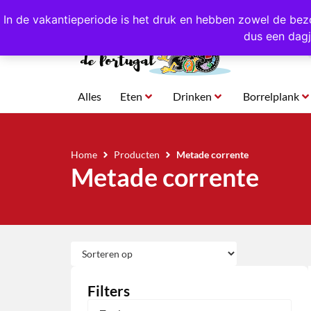
4,8/5,0 sterren
beoordeeld!
Eigen import uit Po
In de vakantieperiode is het druk en hebben zowel de bez
dus een dagj
Alles
Eten
Drinken
Borrelplank
Home
Producten
Metade corrente
Metade corrente
Filters