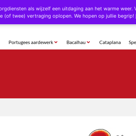
rtugal
Altijd 1000 verschillende producten op voorraad
Gratis o
orgdiensten als wijzelf een uitdaging aan het warme weer. 
e (of twee) vertraging oplopen. We hopen op jullie begrip!
Portugees aardewerk
Bacalhau
Cataplana
Spe