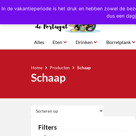
4,8/5,0 sterren
beoordeeld!
Eigen import uit Po
In de vakantieperiode is het druk en hebben zowel de bez
dus een dagj
Alles
Eten
Drinken
Borrelplank
Home
Producten
Schaap
Schaap
Filters