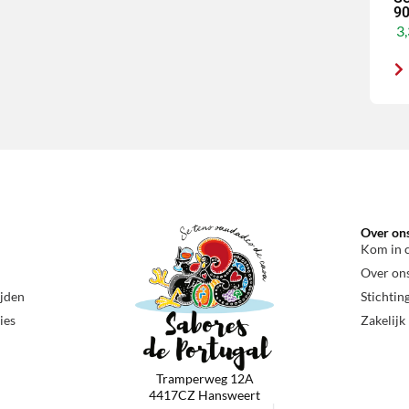
90
3,
Over on
Kom in 
Over on
ijden
Stichtin
ies
Zakelijk
Tramperweg 12A
4417CZ Hansweert