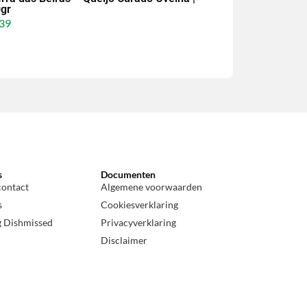
gr
39
s
Documenten
contact
Algemene voorwaarden
s
Cookiesverklaring
g Dishmissed
Privacyverklaring
Disclaimer