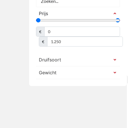
Prijs
€
€
Druifsoort
Gewicht