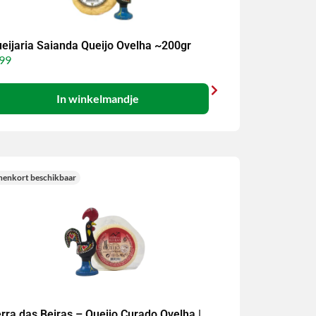
eijaria Saianda Queijo Ovelha ~200gr
99
In winkelmandje
nenkort beschikbaar
rra das Beiras – Queijo Curado Ovelha |