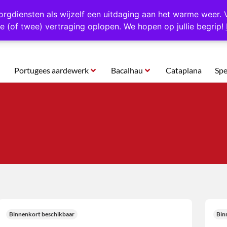
rtugal
Altijd 1000 verschillende producten op voorraad
Gratis o
orgdiensten als wijzelf een uitdaging aan het warme weer. 
e (of twee) vertraging oplopen. We hopen op jullie begrip!
Portugees aardewerk
Bacalhau
Cataplana
Spe
Binnenkort beschikbaar
Bin