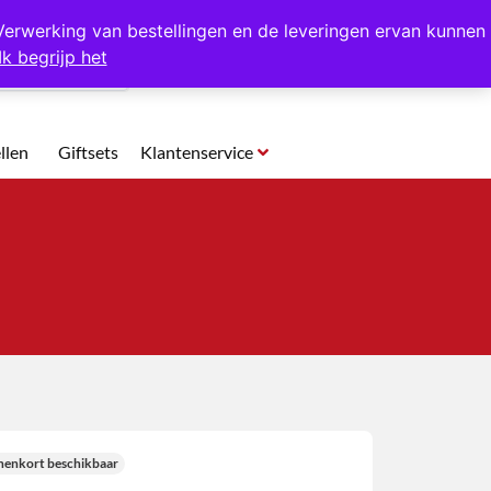
p te halen in Hansweert
Verwerking van bestellingen en de leveringen ervan kunnen
Ik begrijp het
0
llen
Giftsets
Klantenservice
nenkort beschikbaar