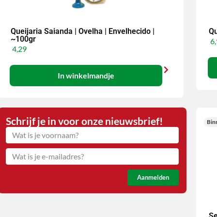
Queijaria Saianda | Ovelha | Envelhecido |
Qu
~100gr
6,
4,29
In winkelmandje
Schrijf je in voor onze nieuwsbrief!
Bin
Aanmelden
Se