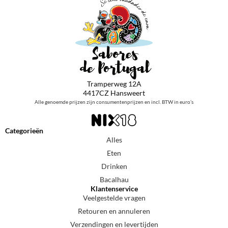
Tramperweg 12A
4417CZ Hansweert
Alle genoemde prijzen zijn consumentenprijzen en incl. BTW in euro’s
Categorieën
Alles
Eten
Drinken
Bacalhau
Klantenservice
Veelgestelde vragen
Retouren en annuleren
Verzendingen en levertijden