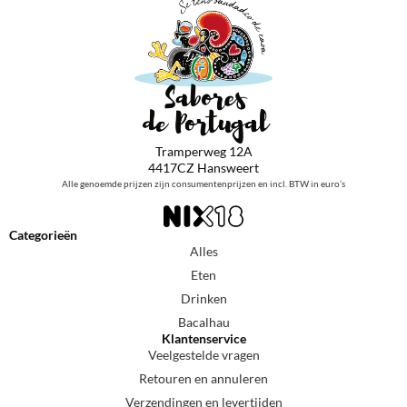
Tramperweg 12A
4417CZ Hansweert
Alle genoemde prijzen zijn consumentenprijzen en incl. BTW in euro’s
Categorieën
Alles
Eten
Drinken
Bacalhau
Klantenservice
Veelgestelde vragen
Retouren en annuleren
Verzendingen en levertijden