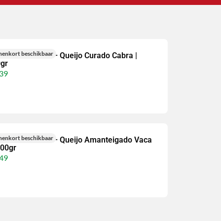
nenkort beschikbaar
rra das Beiras – Queijo Curado Cabra |
gr
39
nenkort beschikbaar
rra das Beiras – Queijo Amanteigado Vaca
300gr
49