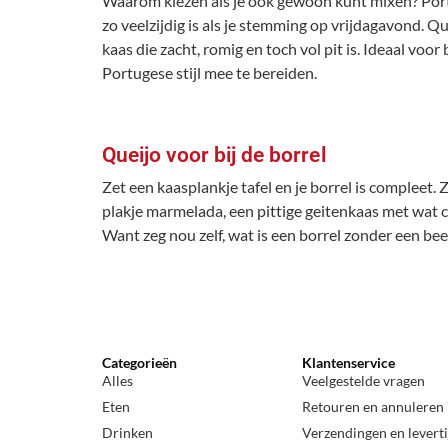
Waarom kiezen als je ook gewoon kunt mixen? Portug
zo veelzijdig is als je stemming op vrijdagavond. 
kaas die zacht, romig en toch vol pit is. Ideaal voo
Portugese stijl mee te bereiden.
Queijo voor bij de borrel
Zet een kaasplankje tafel en je borrel is compleet.
plakje marmelada, een pittige geitenkaas met wat c
Want zeg nou zelf, wat is een borrel zonder een be
Categorieën
Klantenservice
Alles
Veelgestelde vragen
Eten
Retouren en annuleren
Drinken
Verzendingen en levert