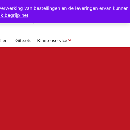
p te halen in Hansweert
Verwerking van bestellingen en de leveringen ervan kunnen
Ik begrijp het
0
llen
Giftsets
Klantenservice