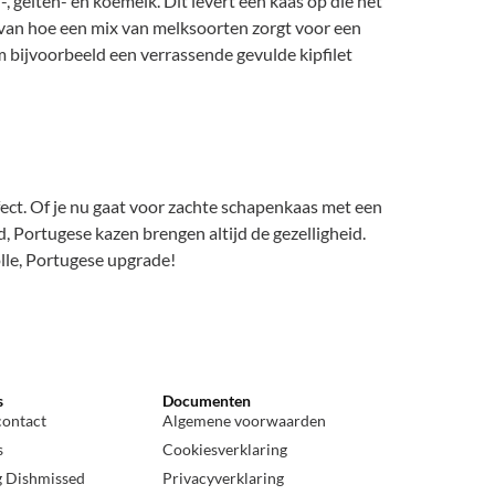
 geiten- en koemelk. Dit levert een kaas op die net
en van hoe een mix van melksoorten zorgt voor een
 om bijvoorbeeld een verrassende gevulde kipfilet
rfect. Of je nu gaat voor zachte schapenkaas met een
, Portugese kazen brengen altijd de gezelligheid.
olle, Portugese upgrade!
s
Documenten
contact
Algemene voorwaarden
s
Cookiesverklaring
g Dishmissed
Privacyverklaring