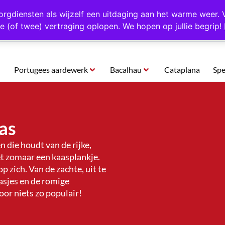
rtugal
Altijd 1000 verschillende producten op voorraad
Gratis o
orgdiensten als wijzelf een uitdaging aan het warme weer. 
e (of twee) vertraging oplopen. We hopen op jullie begrip!
Portugees aardewerk
Bacalhau
Cataplana
Spe
as
 die houdt van de rijke,
et zomaar een kaasplankje.
p zich. Van de zachte, uit te
asjes en de romige
oor niets zo populair!