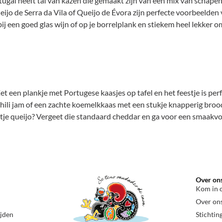
al heeft tal van kazen die gemaakt zijn van een mix van schapen-,
Queijo de Serra da Vila of Queijo de Évora zijn perfecte voorbeeld
r bij een goed glas wijn of op je borrelplank en stiekem heel lekker
 Zet een plankje met Portugese kaasjes op tafel en het feestje is pe
hili jam of een zachte koemelkkaas met een stukje knapperig brood
etje queijo? Vergeet die standaard cheddar en ga voor een smaakv
Over on
Kom in 
Over on
ijden
Stichtin