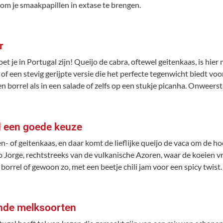
om je smaakpapillen in extase te brengen.
r
t je in Portugal zijn! Queijo de cabra, oftewel geitenkaas, is hier
 of een stevig gerijpte versie die het perfecte tegenwicht biedt vo
 een borrel als in een salade of zelfs op een stukje picanha. Onweers
jd een goede keuze
en- of geitenkaas, en daar komt de lieflijke queijo de vaca om de h
o Jorge, rechtstreeks van de vulkanische Azoren, waar de koeien vr
 borrel of gewoon zo, met een beetje chili jam voor een spicy twist.
ende melksoorten