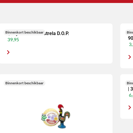
Binnenkort beschikbaar
Bin
Queijo Serra da Estrela D.O.P.
Se
90
39,95
3,
Binnenkort beschikbaar
Bin
Se
| 
6,