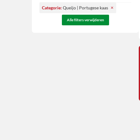
×
Categorie
:
Queijo | Portugese kaas
Alle filters verwijderen