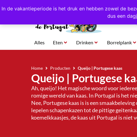
4,8/5,0 sterren
beoordeeld!
Eigen import uit Po
In de vakantieperiode is het druk en hebben zowel de bez
dus een dagj
Alles
Eten
Drinken
Borrelplank
Home
Producten
Queijo | Portugese kaas
Queijo | Portugese ka
Ah, queijo! Het magische woord voor iedereen
romige wereld van kaas. In Portugal is het ni
Nee, Portugese kaas is is een smaakbeleving o
lepelen schapenkazen tot de pittige geitenka
koemelkkaasjes, de kaas uit Portugal is niet v