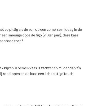
 net zo pittig als de zon op een zomerse middag in de
or een smeuïge doce de figo (vijgen jam), deze kaas
taanbaar, toch?
oek kijken. Koemelkkaas is zachter en milder dan z’n
ij rondlopen en de kaas een licht pittige touch