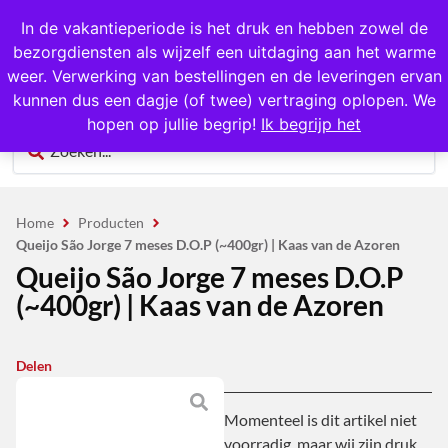
1000+ producten op voorraad
In de vakantieperiode is het druk en hebben zowel de
bezorgdiensten als wijzelf een uitdaging aan het warme
0
weer. Verwerking van bestellingen en de leveringen ervan
kunnen dus een dagje (of twee) vertraging oplopen. We
hopen op jullie begrip!
Ik begrijp het
Home
Producten
Queijo São Jorge 7 meses D.O.P (~400gr) | Kaas van de Azoren
Queijo São Jorge 7 meses D.O.P
(~400gr) | Kaas van de Azoren
Delen
Momenteel is dit artikel niet
voorradig, maar wij zijn druk