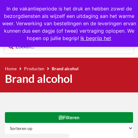
1000+ producten op voorraad
In de vakantieperiode is het druk en hebben zowel de
bezorgdiensten als wijzelf een uitdaging aan het warme
0
weer. Verwerking van bestellingen en de leveringen ervan
kunnen dus een dagje (of twee) vertraging oplopen. We
hopen op jullie begrip!
Ik begrijp het
Home
Producten
Brand alcohol
Brand alcohol
Filteren