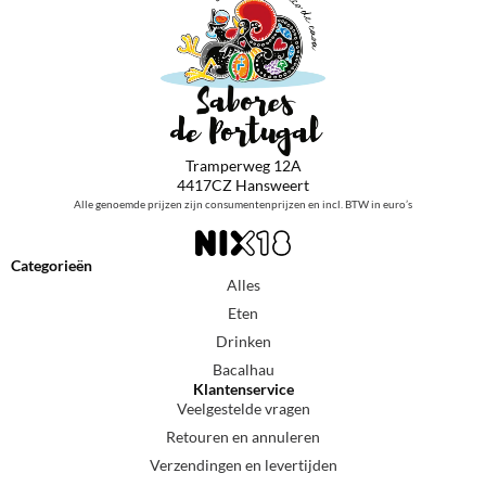
Tramperweg 12A
4417CZ Hansweert
Alle genoemde prijzen zijn consumentenprijzen en incl. BTW in euro’s
Categorieën
Alles
Eten
Drinken
Bacalhau
Klantenservice
Veelgestelde vragen
Retouren en annuleren
Verzendingen en levertijden