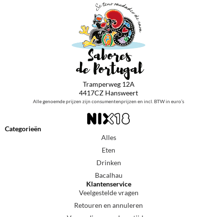
Tramperweg 12A
4417CZ Hansweert
Alle genoemde prijzen zijn consumentenprijzen en incl. BTW in euro’s
Categorieën
Alles
Eten
Drinken
Bacalhau
Klantenservice
Veelgestelde vragen
Retouren en annuleren