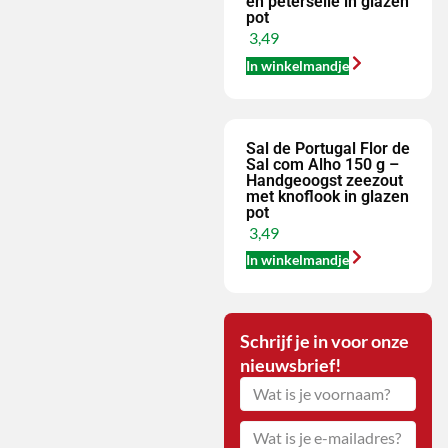
en peterselie in glazen
pot
3,49
In winkelmandje
Sal de Portugal Flor de
Sal com Alho 150 g –
Handgeoogst zeezout
met knoflook in glazen
pot
3,49
In winkelmandje
Schrijf je in voor onze
nieuwsbrief!