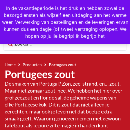
Gratis op te halen in Hansweert
In de vakantieperiode is het druk en hebben zowel de
bezorgdiensten als wijzelf een uitdaging aan het warme
0
weer. Verwerking van bestellingen en de leveringen ervan
kunnen dus een dagje (of twee) vertraging oplopen. We
hopen op jullie begrip!
Ik begrijp het
Home
Producten
Portugees zout
Portugees zout
De smaken van Portugal? Zon, zee, strand, en… zout.
Maar niet zomaar zout, nee. We hebben het hier over
grof zeezout en flor de sal, dé geheime wapens van
elke Portugese kok. Dit is zout dat niet alleen je
gerechten, maar ook je leven net dat beetje extra
smaak geeft. Waarom genoegen nemen met gewoon
tafelzout als je pure zilte magie in handen kunt