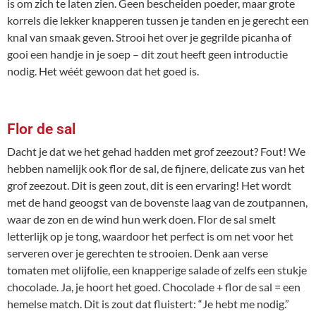
is om zich te laten zien. Geen bescheiden poeder, maar grote
korrels die lekker knapperen tussen je tanden en je gerecht een
knal van smaak geven. Strooi het over je gegrilde picanha of
gooi een handje in je soep – dit zout heeft geen introductie
nodig. Het wéét gewoon dat het goed is.
Flor de sal
Dacht je dat we het gehad hadden met grof zeezout? Fout! We
hebben namelijk ook flor de sal, de fijnere, delicate zus van het
grof zeezout. Dit is geen zout, dit is een ervaring! Het wordt
met de hand geoogst van de bovenste laag van de zoutpannen,
waar de zon en de wind hun werk doen. Flor de sal smelt
letterlijk op je tong, waardoor het perfect is om net voor het
serveren over je gerechten te strooien. Denk aan verse
tomaten met olijfolie, een knapperige salade of zelfs een stukje
chocolade. Ja, je hoort het goed. Chocolade + flor de sal = een
hemelse match. Dit is zout dat fluistert: “Je hebt me nodig.”