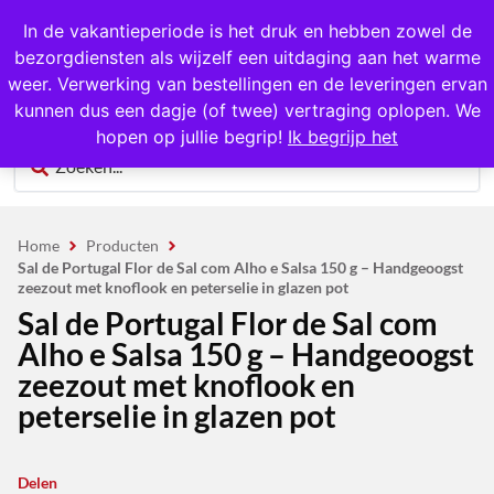
1000+ producten op voorraad
In de vakantieperiode is het druk en hebben zowel de
bezorgdiensten als wijzelf een uitdaging aan het warme
0
weer. Verwerking van bestellingen en de leveringen ervan
kunnen dus een dagje (of twee) vertraging oplopen. We
hopen op jullie begrip!
Ik begrijp het
Home
Producten
Sal de Portugal Flor de Sal com Alho e Salsa 150 g – Handgeoogst
zeezout met knoflook en peterselie in glazen pot
Sal de Portugal Flor de Sal com
Alho e Salsa 150 g – Handgeoogst
zeezout met knoflook en
peterselie in glazen pot
Delen