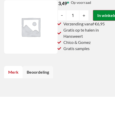
Op voorraad
3,49
-
+
In winke
Verzending vanaf €6,95
Gratis op te halen in
Hansweert
Chico & Gomez
Gratis samples
Merk
Beoordeling