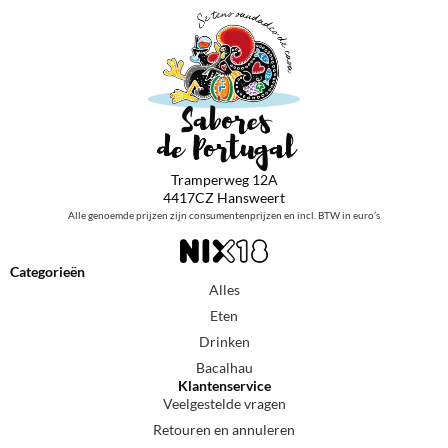
Tramperweg 12A
4417CZ Hansweert
Alle genoemde prijzen zijn consumentenprijzen en incl. BTW in euro’s
Categorieën
Alles
Eten
Drinken
Bacalhau
Klantenservice
Veelgestelde vragen
Retouren en annuleren