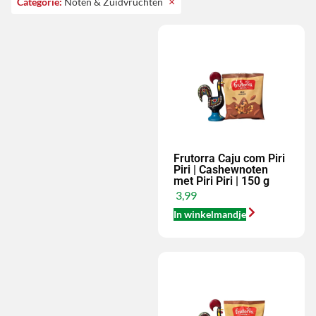
×
Categorie
:
Noten & Zuidvruchten
Frutorra Caju com Piri
Piri | Cashewnoten
met Piri Piri | 150 g
3,99
In winkelmandje