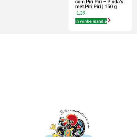
com Piri Piri – Pinda’s
met Piri Piri | 150 g
1,39
In winkelmandje