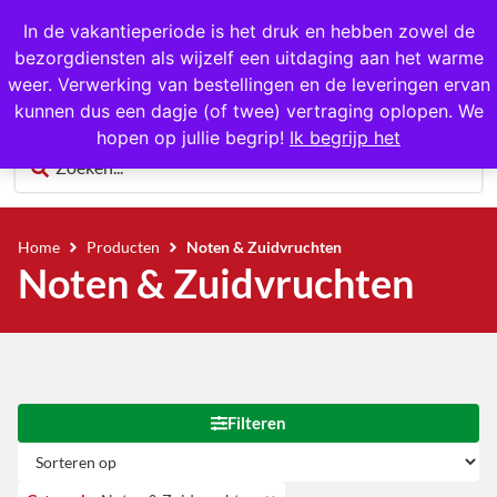
1000+ producten op voorraad
In de vakantieperiode is het druk en hebben zowel de
bezorgdiensten als wijzelf een uitdaging aan het warme
0
weer. Verwerking van bestellingen en de leveringen ervan
kunnen dus een dagje (of twee) vertraging oplopen. We
hopen op jullie begrip!
Ik begrijp het
Home
Producten
Noten & Zuidvruchten
Noten & Zuidvruchten
Filteren