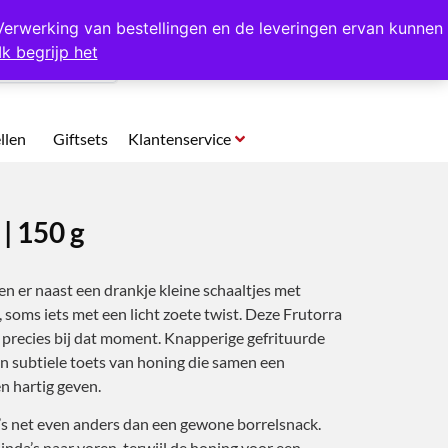
p te halen in Hansweert
Verwerking van bestellingen en de leveringen ervan kunnen
Ik begrijp het
0
llen
Giftsets
Klantenservice
| 150 g
en er naast een drankje kleine schaaltjes met
, soms iets met een licht zoete twist. Deze Frutorra
recies bij dat moment. Knapperige gefrituurde
en subtiele toets van honing die samen een
n hartig geven.
s net even anders dan een gewone borrelsnack.
inda’s naar voren, terwijl de honing voor een