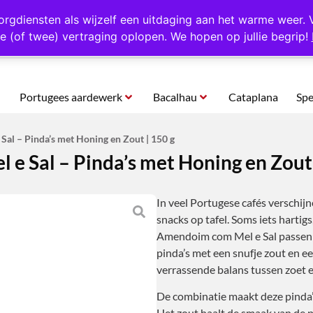
rtugal
Altijd 1000 verschillende producten op voorraad
Gratis o
orgdiensten als wijzelf een uitdaging aan het warme weer. 
e (of twee) vertraging oplopen. We hopen op jullie begrip!
Portugees aardewerk
Bacalhau
Cataplana
Spe
al – Pinda’s met Honing en Zout | 150 g
e Sal – Pinda’s met Honing en Zout 
In veel Portugese cafés verschijn
snacks op tafel. Soms iets hartigs
Amendoim com Mel e Sal passen p
pinda’s met een snufje zout en e
verrassende balans tussen zoet e
De combinatie maakt deze pinda’
Het zout haalt de smaak van de p