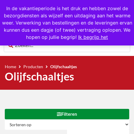
In de vakantieperiode is het druk en hebben zowel de
bezorgdiensten als wijzelf een uitdaging aan het warme
0
weer. Verwerking van bestellingen en de leveringen ervan
kunnen dus een dagje (of twee) vertraging oplopen. We
hopen op jullie begrip!
Ik begrijp het
Home
Producten
Olijfschaaltjes
Olijfschaaltjes
Filteren