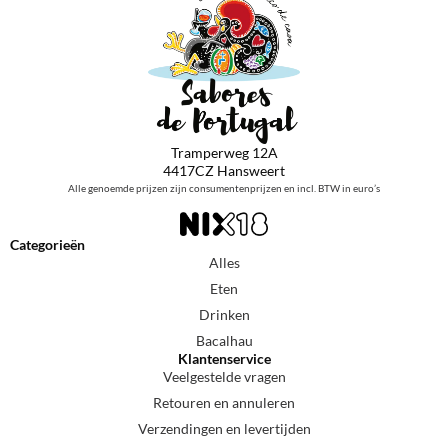
Tramperweg 12A
4417CZ Hansweert
Alle genoemde prijzen zijn consumentenprijzen en incl. BTW in euro’s
Categorieën
Alles
Eten
Drinken
Bacalhau
Klantenservice
Veelgestelde vragen
Retouren en annuleren
Verzendingen en levertijden