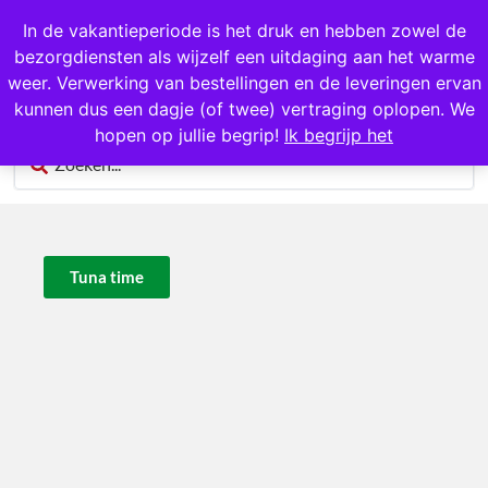
1000+ producten op voorraad
In de vakantieperiode is het druk en hebben zowel de
bezorgdiensten als wijzelf een uitdaging aan het warme
0
weer. Verwerking van bestellingen en de leveringen ervan
kunnen dus een dagje (of twee) vertraging oplopen. We
hopen op jullie begrip!
Ik begrijp het
Tuna time