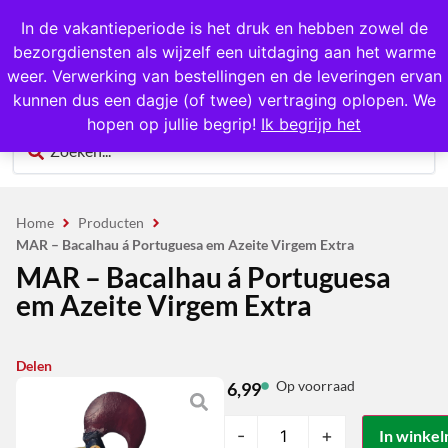
1000+ producten op voorraad
In de vakantieperiode is het druk en hebben zowel de
bezorgdiensten als wijzelf een uitdaging aan het warme
0
weer. Verwerking van bestellingen en de leveringen ervan
kunnen dus een dagje (of twee) vertraging oplopen. We
hopen op jullie begrip!
Ik begrijp het
Home
Producten
MAR – Bacalhau á Portuguesa em Azeite Virgem Extra
MAR – Bacalhau á Portuguesa
em Azeite Virgem Extra
Delen
Op voorraad
6,99
-
+
In winke