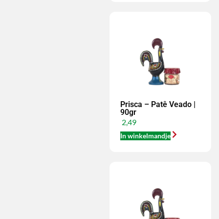
Prisca – Patê Veado |
90gr
2,49
In winkelmandje