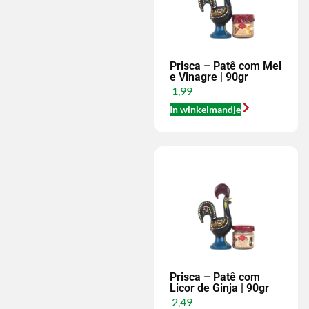
Prisca – Patê com Mel
e Vinagre | 90gr
1,99
In winkelmandje
Prisca – Patê com
Licor de Ginja | 90gr
2,49