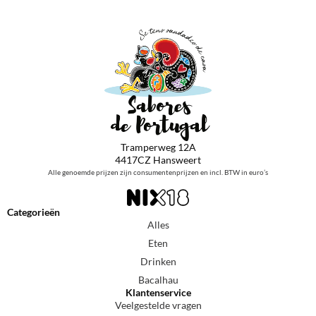
Tramperweg 12A
4417CZ Hansweert
Alle genoemde prijzen zijn consumentenprijzen en incl. BTW in euro’s
Categorieën
Alles
Eten
Drinken
Bacalhau
Klantenservice
Veelgestelde vragen