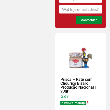
Aanmelden
Prisca – Paté com
Chouriço Bísaro |
Produção Nacional |
90gr
2,69
In winkelmandje