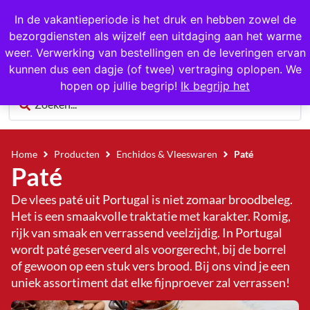
Gratis op te halen in Hansweert
In de vakantieperiode is het druk en hebben zowel de
bezorgdiensten als wijzelf een uitdaging aan het warme
0
weer. Verwerking van bestellingen en de leveringen ervan
kunnen dus een dagje (of twee) vertraging oplopen. We
hopen op jullie begrip!
Ik begrijp het
Home
Producten
Enchidos & Vleeswaren
Paté
Paté
De vlees paté uit Portugal is niet zomaar broodbeleg.
Het is een smaakvolle traktatie met karakter. Romig,
rijk van smaak en verrassend veelzijdig. In Portugal
wordt paté geserveerd als voorgerecht, bij de borrel
of gewoon op een stuk vers brood. Bij ons vind je een
uniek assortiment dat elke fijnproever zal verrassen!