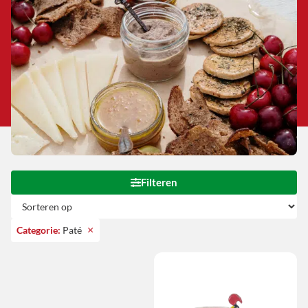
Filteren
×
Categorie
:
Paté