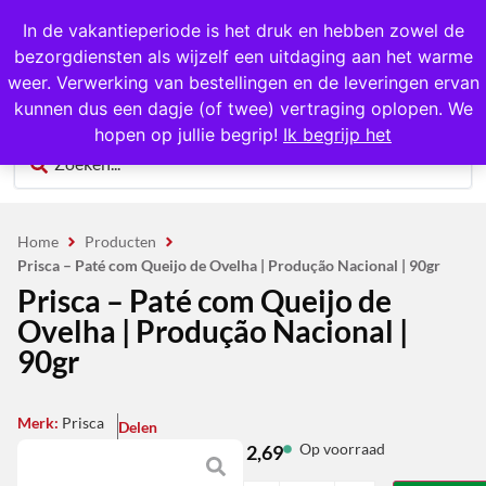
1000+ producten op voorraad
In de vakantieperiode is het druk en hebben zowel de
bezorgdiensten als wijzelf een uitdaging aan het warme
0
weer. Verwerking van bestellingen en de leveringen ervan
kunnen dus een dagje (of twee) vertraging oplopen. We
hopen op jullie begrip!
Ik begrijp het
Home
Producten
Prisca – Paté com Queijo de Ovelha | Produção Nacional | 90gr
Prisca – Paté com Queijo de
Ovelha | Produção Nacional |
90gr
Merk:
Prisca
Delen
Op voorraad
2,69