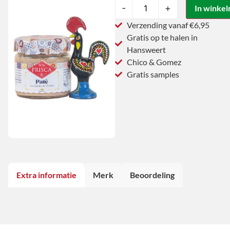
-
+
In winke
Verzending vanaf €6,95
Gratis op te halen in
Hansweert
Chico & Gomez
Gratis samples
Extra informatie
Merk
Beoordeling