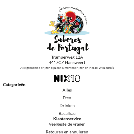
Tramperweg 12A
4417CZ Hansweert
Alle genoemde prijzen zijn consumentenprijzen en incl. BTW in euro’s
Categorieën
Alles
Eten
Drinken
Bacalhau
Klantenservice
Veelgestelde vragen
Retouren en annuleren