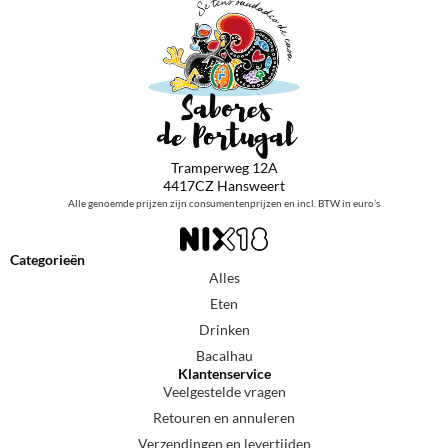
Tramperweg 12A
4417CZ Hansweert
Alle genoemde prijzen zijn consumentenprijzen en incl. BTW in euro’s
Categorieën
Alles
Eten
Drinken
Bacalhau
Klantenservice
Veelgestelde vragen
Retouren en annuleren
Verzendingen en levertijden