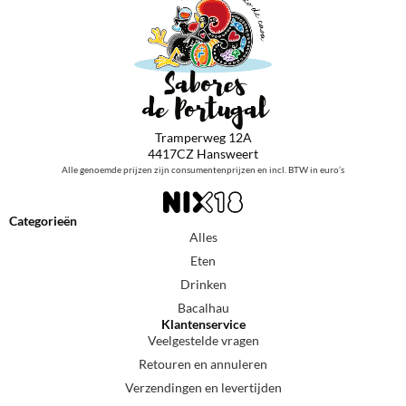
Tramperweg 12A
4417CZ Hansweert
Alle genoemde prijzen zijn consumentenprijzen en incl. BTW in euro’s
Categorieën
Alles
Eten
Drinken
Bacalhau
Klantenservice
Veelgestelde vragen
Retouren en annuleren
Verzendingen en levertijden