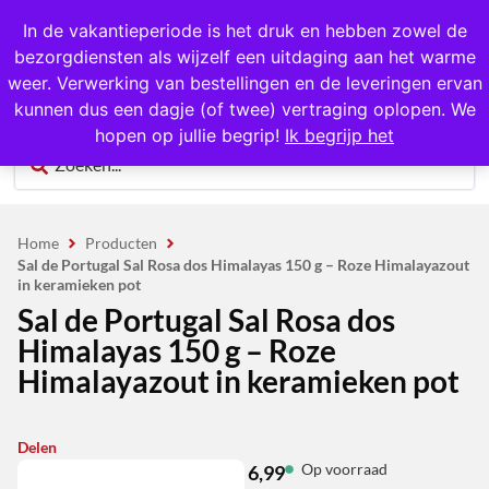
1000+ producten op voorraad
In de vakantieperiode is het druk en hebben zowel de
bezorgdiensten als wijzelf een uitdaging aan het warme
0
weer. Verwerking van bestellingen en de leveringen ervan
kunnen dus een dagje (of twee) vertraging oplopen. We
hopen op jullie begrip!
Ik begrijp het
Home
Producten
Sal de Portugal Sal Rosa dos Himalayas 150 g – Roze Himalayazout
in keramieken pot
Sal de Portugal Sal Rosa dos
Himalayas 150 g – Roze
Himalayazout in keramieken pot
Delen
Op voorraad
6,99