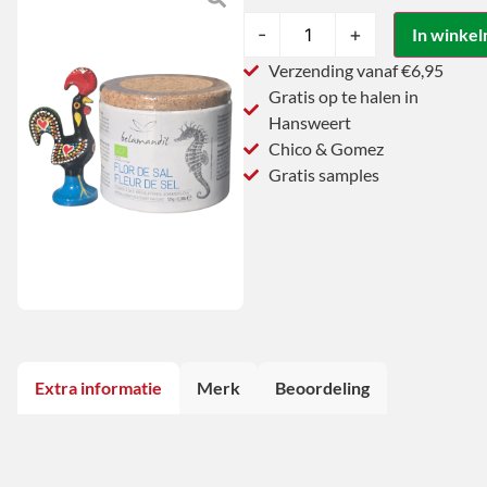
-
+
In winke
Verzending vanaf €6,95
Gratis op te halen in
Hansweert
Chico & Gomez
Gratis samples
Extra informatie
Merk
Beoordeling