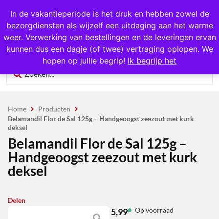
1000+ producten op voorraad
In de vakantieperiode is het druk en hebben zowel de
bezorgdiensten als wijzelf een uitdaging aan het warme
0
weer. Verwerking van bestellingen en de leveringen ervan
kunnen dus een dagje (of twee) vertraging oplopen. We
hopen op jullie begrip!
Ik begrijp het
Home
Producten
Belamandil Flor de Sal 125g – Handgeoogst zeezout met kurk
deksel
Belamandil Flor de Sal 125g –
Handgeoogst zeezout met kurk
deksel
Delen
Op voorraad
5,99