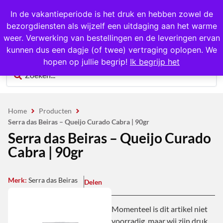
1000+ producten op voorraad
In de vakantieperiode is het druk en hebben zowel de
bezorgdiensten als wijzelf een uitdaging aan het warme
0
weer. Verwerking van bestellingen en de leveringen ervan
kunnen dus een dagje (of twee) vertraging oplopen. We
hopen op jullie begrip!
Ik begrijp het
Home
Producten
Serra das Beiras – Queijo Curado Cabra | 90gr
Serra das Beiras – Queijo Curado
Cabra | 90gr
Merk:
Serra das Beiras
Delen
Momenteel is dit artikel niet
voorradig, maar wij zijn druk