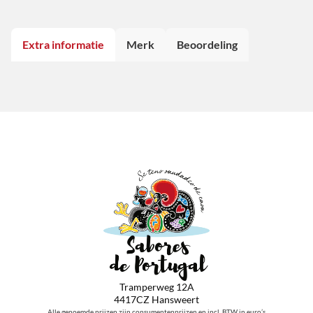
Extra informatie
Merk
Beoordeling
Tramperweg 12A
4417CZ Hansweert
Alle genoemde prijzen zijn consumentenprijzen en incl. BTW in euro’s