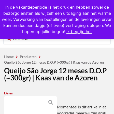
1000+ producten op voorraad
In de vakantieperiode is het druk en hebben zowel de
bezorgdiensten als wijzelf een uitdaging aan het warme
0
weer. Verwerking van bestellingen en de leveringen ervan
kunnen dus een dagje (of twee) vertraging oplopen. We
hopen op jullie begrip!
Ik begrijp het
Home
Producten
Queijo São Jorge 12 meses D.O.P (~300gr) | Kaas van de Azoren
Queijo São Jorge 12 meses D.O.P
(~300gr) | Kaas van de Azoren
Delen
Momenteel is dit artikel niet
voorradig, maar wij zijn druk