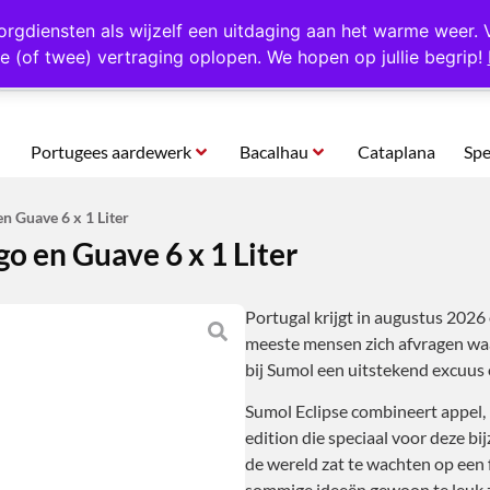
rtugal
Altijd 1000 verschillende producten op voorraad
Gratis o
orgdiensten als wijzelf een uitdaging aan het warme weer. 
e (of twee) vertraging oplopen. We hopen op jullie begrip!
Portugees aardewerk
Bacalhau
Cataplana
Spe
n Guave 6 x 1 Liter
o en Guave 6 x 1 Liter
Portugal krijgt in augustus 2026 
meeste mensen zich afvragen waa
bij Sumol een uitstekend excuus
Sumol Eclipse combineert appel, m
edition die speciaal voor deze b
de wereld zat te wachten op een
sommige ideeën gewoon te leuk zi