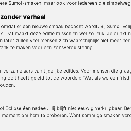
dere Sumol-smaken, maar ook voor iedereen die simpelweg n
ijzonder verhaal
omdat er een nieuwe smaak bedacht wordt. Bij Sumol Eclip
k. Dat maakt deze editie misschien wel zo leuk. Je drinkt 
en later zullen veel mensen zich waarschijnlijk niet meer he
rank te maken voor een zonsverduistering.
or verzamelaars van tijdelijke edities. Voor mensen die gr
ing ooit heeft geleid tot de woorden: "Wat als we een fris
houden.
l Eclipse één nadeel. Hij blijft niet eeuwig verkrijgbaar. B
et moment om hem te proberen. Want sommige smaken verdw