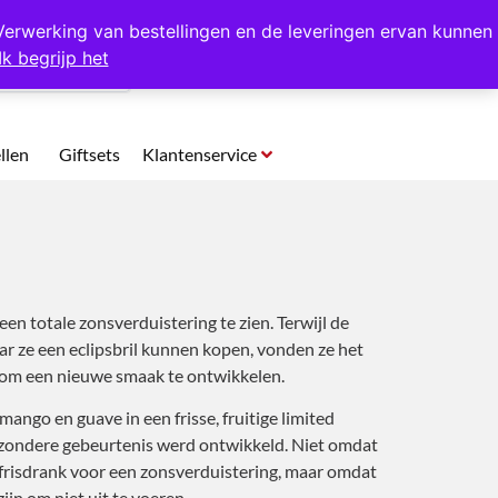
p te halen in Hansweert
Verwerking van bestellingen en de leveringen ervan kunnen
Ik begrijp het
0
llen
Giftsets
Klantenservice
een totale zonsverduistering te zien. Terwijl de
r ze een eclipsbril kunnen kopen, vonden ze het
 om een nieuwe smaak te ontwikkelen.
ango en guave in een frisse, fruitige limited
ijzondere gebeurtenis werd ontwikkeld. Niet omdat
 frisdrank voor een zonsverduistering, maar omdat
jn om niet uit te voeren.