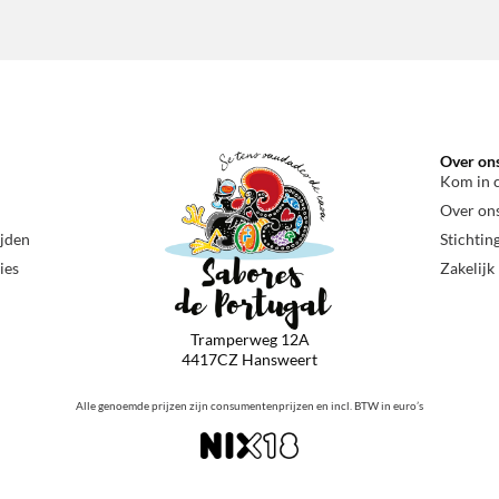
Over on
Kom in 
Over on
ijden
Stichtin
ies
Zakelijk
Tramperweg 12A
4417CZ Hansweert
Alle genoemde prijzen zijn consumentenprijzen en incl. BTW in euro’s