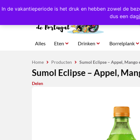
4,8/5,0 sterren
beoordeeld!
Eigen import uit Po
In de vakantieperiode is het druk en hebben zowel de bez
dus een dagj
Alles
Eten
Drinken
Borrelplank
Home
Producten
Sumol Eclipse – Appel, Mango e
Sumol Eclipse – Appel, Mang
Delen