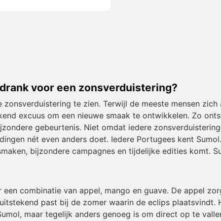
drank voor een zonsverduistering?
e zonsverduistering te zien. Terwijl de meeste mensen zich
kend excuus om een nieuwe smaak te ontwikkelen. Zo ontsto
jzondere gebeurtenis. Niet omdat iedere zonsverduistering
ingen nét even anders doet. Iedere Portugees kent Sumol. 
aken, bijzondere campagnes en tijdelijke edities komt. Sumo
 een combinatie van appel, mango en guave. De appel zorgt
itstekend past bij de zomer waarin de eclips plaatsvindt. He
umol, maar tegelijk anders genoeg is om direct op te valle