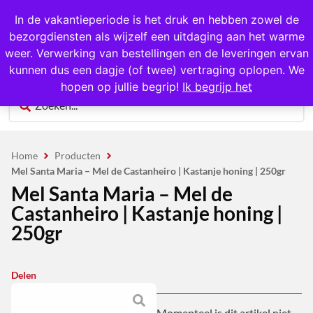
1000+ producten op voorraad
In de vakantieperiode is het druk en hebben zowel de
bezorgdiensten als wijzelf een uitdaging aan het warme
0
weer. Verwerking van bestellingen en de leveringen ervan
kunnen dus een dagje (of twee) vertraging oplopen. We
hopen op jullie begrip!
Ik begrijp het
Home
Producten
Mel Santa Maria – Mel de Castanheiro | Kastanje honing | 250gr
Mel Santa Maria – Mel de
Castanheiro | Kastanje honing |
250gr
Delen
Momenteel is dit artikel niet