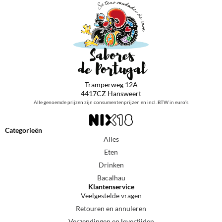
Tramperweg 12A
4417CZ Hansweert
Alle genoemde prijzen zijn consumentenprijzen en incl. BTW in euro’s
Categorieën
Alles
Eten
Drinken
Bacalhau
Klantenservice
Veelgestelde vragen
Retouren en annuleren
Verzendingen en levertijden