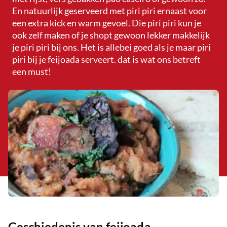
En natuurlijk geserveerd met piri piri ernaast voor
een extra kick en warm gevoel. Die piri piri kun je
ook zelf maken of je shopt gewoon lekker makkelijk
je piri piri bij ons. Het is allebei goed als je maar piri
piri bij je feijoada serveert. dat is wat ons betreft
een must!
Geschiedenis van feijoada