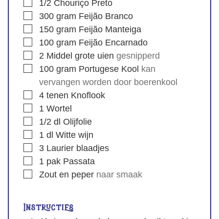
1/2
Chouriço Preto
300
gram
Feijão Branco
150
gram
Feijão Manteiga
100
gram
Feijão Encarnado
2
Middel grote uien
gesnipperd
100
gram
Portugese Kool
kan
vervangen worden door boerenkool
4
tenen
Knoflook
1
Wortel
1/2
dl
Olijfolie
1
dl
Witte wijn
3
Laurier blaadjes
1
pak
Passata
Zout en peper
naar smaak
Instructies