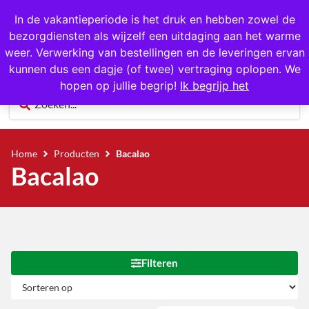
1000+ producten op voorraad
In de vakantieperiode is het druk en hebben zowel de
bezorgdiensten als wijzelf een uitdaging aan het warme
0
weer. Verwerking van bestellingen en de leveringen ervan
kunnen dus een dagje (of twee) vertraging oplopen. We
hopen op jullie begrip!
Ik begrijp het
Home
Producten
Bacalao
Bacalao
Filteren