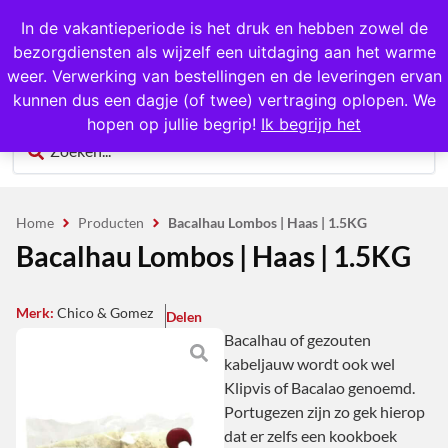
1000+ producten op voorraad
In de vakantieperiode is het druk en hebben zowel de
bezorgdiensten als wijzelf een uitdaging aan het warme
0
weer. Verwerking van bestellingen en de leveringen ervan
kunnen dus een dagje (of twee) vertraging oplopen. We
hopen op jullie begrip!
Ik begrijp het
Home
Producten
Bacalhau Lombos | Haas | 1.5KG
Bacalhau Lombos | Haas | 1.5KG
Merk:
Chico & Gomez
Delen
Bacalhau of gezouten
kabeljauw wordt ook wel
Klipvis of Bacalao genoemd.
Portugezen zijn zo gek hierop
dat er zelfs een kookboek