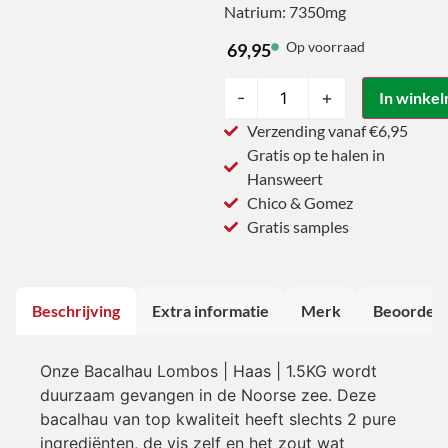
Natrium: 7350mg
Op voorraad
69,95
-
+
In winke
Verzending vanaf €6,95
Gratis op te halen in
Hansweert
Chico & Gomez
Gratis samples
Beschrijving
Extra informatie
Merk
Beoordeli
Onze Bacalhau Lombos | Haas | 1.5KG wordt
duurzaam gevangen in de Noorse zee. Deze
bacalhau van top kwaliteit heeft slechts 2 pure
ingrediënten, de vis zelf en het zout wat