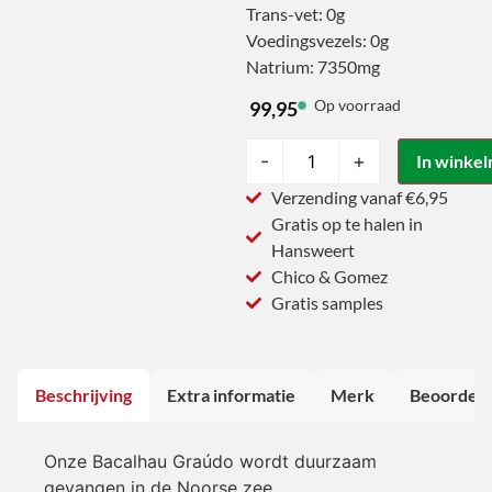
Trans-vet: 0g
Voedingsvezels: 0g
Natrium: 7350mg
Op voorraad
99,95
-
+
In winke
Verzending vanaf €6,95
Gratis op te halen in
Hansweert
Chico & Gomez
Gratis samples
Beschrijving
Extra informatie
Merk
Beoordeli
Onze Bacalhau Graúdo wordt duurzaam
gevangen in de Noorse zee.