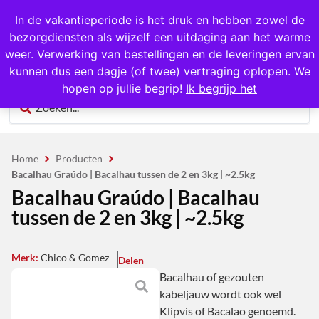
1000+ producten op voorraad
In de vakantieperiode is het druk en hebben zowel de
bezorgdiensten als wijzelf een uitdaging aan het warme
0
weer. Verwerking van bestellingen en de leveringen ervan
kunnen dus een dagje (of twee) vertraging oplopen. We
hopen op jullie begrip!
Ik begrijp het
Home
Producten
Bacalhau Graúdo | Bacalhau tussen de 2 en 3kg | ~2.5kg
Bacalhau Graúdo | Bacalhau
tussen de 2 en 3kg | ~2.5kg
Merk:
Chico & Gomez
Delen
Bacalhau of gezouten
kabeljauw wordt ook wel
Klipvis of Bacalao genoemd.