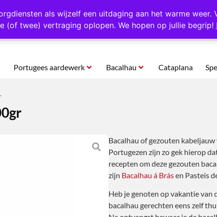
rtugal
Altijd 1000 verschillende producten op voorraad
Gratis o
orgdiensten als wijzelf een uitdaging aan het warme weer. 
e (of twee) vertraging oplopen. We hopen op jullie begrip!
Portugees aardewerk
Bacalhau
Cataplana
Spe
r
00gr
Bacalhau of gezouten kabeljauw 
Portugezen zijn zo gek hierop da
recepten om deze gezouten baca
zijn
Bacalhau á Brás
en Pasteis d
Heb je genoten op vakantie van d
bacalhau gerechten eens zelf thui
Na ontvangst bewaar je de bacalh