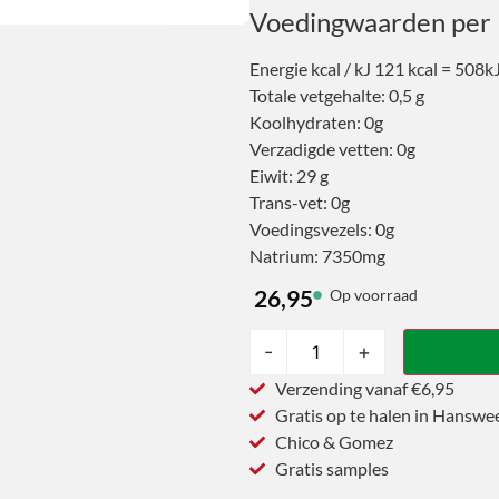
Voedingwaarden per 
Energie kcal / kJ 121 kcal = 508k
Totale vetgehalte: 0,5 g
Koolhydraten: 0g
Verzadigde vetten: 0g
Eiwit: 29 g
Trans-vet: 0g
Voedingsvezels: 0g
Natrium: 7350mg
26,95
Op voorraad
-
+
Verzending vanaf €6,95
Gratis op te halen in Hanswe
Chico & Gomez
Gratis samples