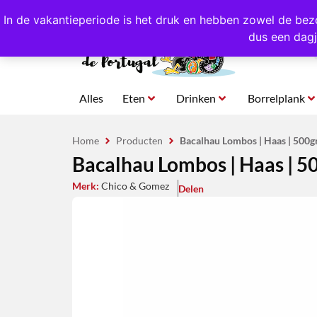
4,8/5,0 sterren
beoordeeld!
Eigen import uit Po
In de vakantieperiode is het druk en hebben zowel de bez
dus een dagj
Alles
Eten
Drinken
Borrelplank
Home
Producten
Bacalhau Lombos | Haas | 500g
Bacalhau Lombos | Haas | 5
Merk:
Chico & Gomez
Delen