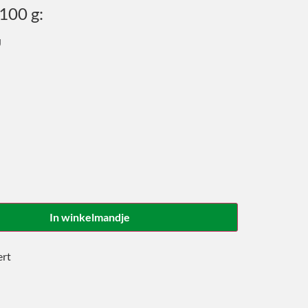
100 g:
J
In winkelmandje
ert