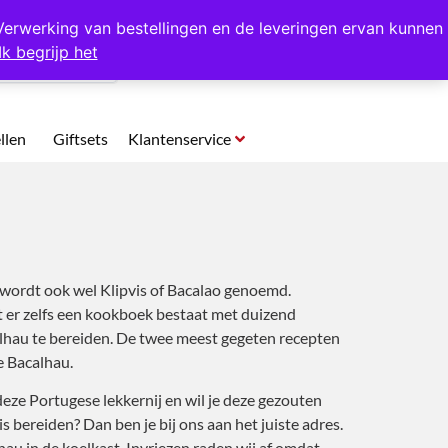
p te halen in Hansweert
Verwerking van bestellingen en de leveringen ervan kunnen
Ik begrijp het
0
llen
Giftsets
Klantenservice
wordt ook wel Klipvis of Bacalao genoemd.
t er zelfs een kookboek bestaat met duizend
lhau te bereiden. De twee meest gegeten recepten
e Bacalhau.
eze Portugese lekkernij en wil je deze gezouten
s bereiden? Dan ben je bij ons aan het juiste adres.
au in de koelkast. Invriezen raden wij af omdat