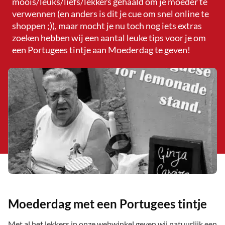
moois/leuks/liefs/lekkers gehaald om je moeder te
verwennen (en anders is dit je cue om snel online te
shoppen ;)), maar mocht je nu toch nog iets extras
zoeken hebben wij een aantal leuke tips voor je om
een Portugees tintje aan Moederdag te geven!
Moederdag met een Portugees tintje
Met al het lekkers in onze webwinkel geven wij natuurlijk een