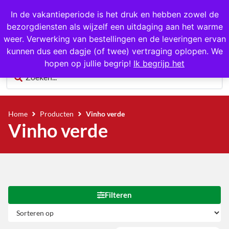
1000+ producten op voorraad
In de vakantieperiode is het druk en hebben zowel de
bezorgdiensten als wijzelf een uitdaging aan het warme
0
weer. Verwerking van bestellingen en de leveringen ervan
kunnen dus een dagje (of twee) vertraging oplopen. We
hopen op jullie begrip!
Ik begrijp het
Home
Producten
Vinho verde
Vinho verde
Filteren