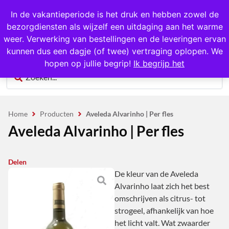
1000+ producten op voorraad
In de vakantieperiode is het druk en hebben zowel de
bezorgdiensten als wijzelf een uitdaging aan het warme
0
weer. Verwerking van bestellingen en de leveringen ervan
kunnen dus een dagje (of twee) vertraging oplopen. We
hopen op jullie begrip!
Ik begrijp het
Home
Producten
Aveleda Alvarinho | Per fles
Aveleda Alvarinho | Per fles
Delen
De kleur van de Aveleda
Alvarinho laat zich het best
omschrijven als citrus- tot
strogeel, afhankelijk van hoe
het licht valt. Wat zwaarder