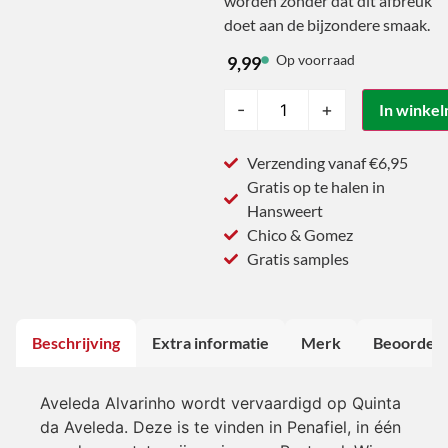
worden zonder dat dit afbreuk
doet aan de bijzondere smaak.
Op voorraad
9,99
-
+
In winke
Verzending vanaf €6,95
Gratis op te halen in
Hansweert
Chico & Gomez
Gratis samples
Beschrijving
Extra informatie
Merk
Beoordeli
Aveleda Alvarinho wordt vervaardigd op Quinta
da Aveleda. Deze is te vinden in Penafiel, in één