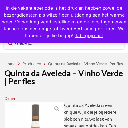
1000+ producten op voorraad
In de vakantieperiode is het druk en hebben zowel de
bezorgdiensten als wijzelf een uitdaging aan het warme
0
weer. Verwerking van bestellingen en de leveringen ervan
kunnen dus een dagje (of twee) vertraging oplopen. We
hopen op jullie begrip!
Ik begrijp het
Home
Producten
Quinta da Aveleda – Vinho Verde | Per fles
Quinta da Aveleda – Vinho Verde
| Per fles
Delen
Quinta da Aveleda is een
chique wijn die je bij iedere
slok een nieuwe laag van
smaak laat ontdekken. Een