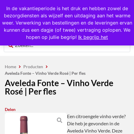
1000+ producten op voorraad
In de vakantieperiode is het druk en hebben zowel de
bezorgdiensten als wijzelf een uitdaging aan het warme
0
weer. Verwerking van bestellingen en de leveringen ervan
kunnen dus een dagje (of twee) vertraging oplopen. We
hopen op jullie begrip!
Ik begrijp het
Home
Producten
Aveleda Fonte – Vinho Verde Rosé | Per fles
Aveleda Fonte – Vinho Verde
Rosé | Per fles
Delen
Een citroengele vinho verde?
Die heb je gevonden in de
Aveleda Vinho Verde. Deze