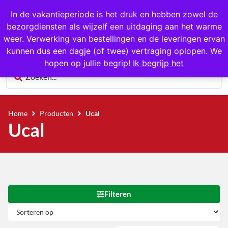
1000+ producten op voorraad
In de vakantieperiode is het druk en hebben zowel de
bezorgdiensten als wijzelf een uitdaging aan het warme
0
weer. Verwerking van bestellingen en de leveringen ervan
kunnen dus een dagje (of twee) vertraging oplopen. We
hopen op jullie begrip!
Ik begrijp het
Home
Producten
Ucal
Ucal
Filteren