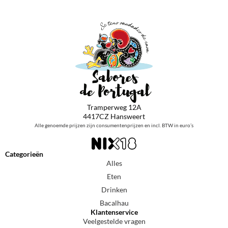
Tramperweg 12A
4417CZ Hansweert
Alle genoemde prijzen zijn consumentenprijzen en incl. BTW in euro’s
Categorieën
Alles
Eten
Drinken
Bacalhau
Klantenservice
Veelgestelde vragen