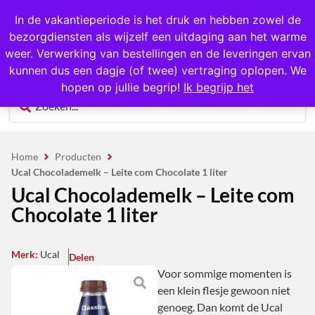
1000+ producten op voorraad
In de vakantieperiode is het druk en hebben zowel de
bezorgdiensten als wijzelf een uitdaging aan het warme
0
weer. Verwerking van bestellingen en de leveringen ervan
kunnen dus een dagje (of twee) vertraging oplopen. We
hopen op jullie begrip!
Ik begrijp het
Home
Producten
Ucal Chocolademelk – Leite com Chocolate 1 liter
Ucal Chocolademelk – Leite com
Chocolate 1 liter
Merk:
Ucal
Delen
Voor sommige momenten is
een klein flesje gewoon niet
genoeg. Dan komt de Ucal