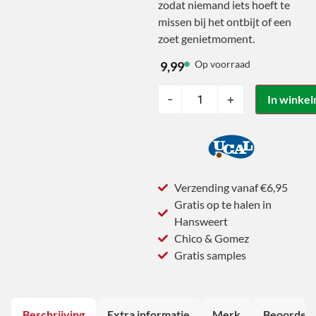
zodat niemand iets hoeft te
missen bij het ontbijt of een
zoet genietmoment.
Op voorraad
9,99
-
+
In winke
Verzending vanaf €6,95
Gratis op te halen in
Hansweert
Chico & Gomez
Gratis samples
Beschrijving
Extra informatie
Merk
Beoordeli