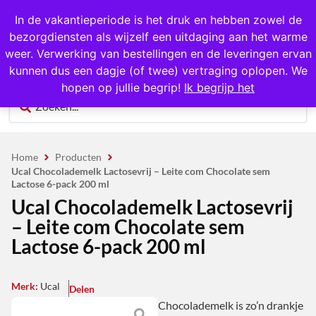
1000+ producten op voorraad
In de vakantieperiode is het druk en hebben zowel de
bezorgdiensten als wijzelf een uitdaging aan het warme
0
weer. Verwerking van bestellingen en de leveringen ervan
kunnen dus een dagje (of twee) vertraging oplopen. We
hopen op jullie begrip!
Ik begrijp het
Home
Producten
Ucal Chocolademelk Lactosevrij – Leite com Chocolate sem
Lactose 6-pack 200 ml
Ucal Chocolademelk Lactosevrij
– Leite com Chocolate sem
Lactose 6-pack 200 ml
Merk:
Ucal
Delen
Chocolademelk is zo’n drankje