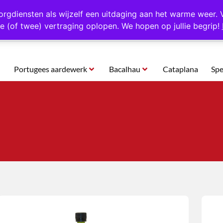
rtugal
Altijd 1000 verschillende producten op voorraad
Gratis o
orgdiensten als wijzelf een uitdaging aan het warme weer. 
e (of twee) vertraging oplopen. We hopen op jullie begrip!
Portugees aardewerk
Bacalhau
Cataplana
Spe