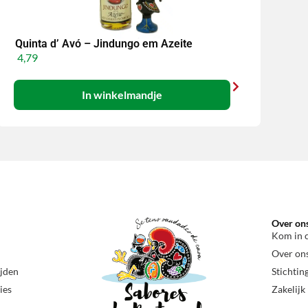
Quinta d’ Avó – Jindungo em Azeite
4,79
In winkelmandje
Over on
Kom in 
Over on
ijden
Stichtin
ies
Zakelijk