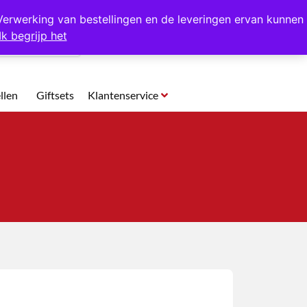
p te halen in Hansweert
Verwerking van bestellingen en de leveringen ervan kunnen
Ik begrijp het
0
llen
Giftsets
Klantenservice