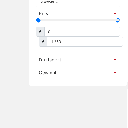
Prijs
€
€
Druifsoort
Gewicht