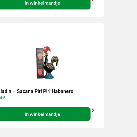
In winkelmandje
ladin – Sacana Piri Piri Habanero
49
In winkelmandje