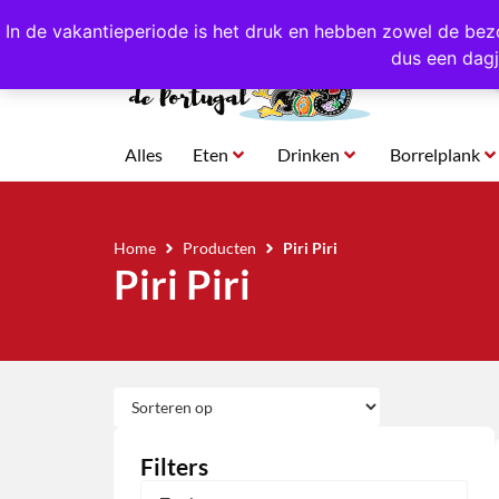
4,8/5,0 sterren
beoordeeld!
Eigen import uit Po
In de vakantieperiode is het druk en hebben zowel de bez
dus een dagj
Alles
Eten
Drinken
Borrelplank
Home
Producten
Piri Piri
Piri Piri
Filters