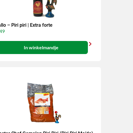
llo – Piri piri | Extra forte
49
In winkelmandje