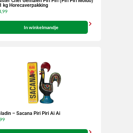
ster Chef Gemalen Piri Piri (Piri Piri Moído)
1 kg Horecaverpakking
,99
In winkelmandje
ladin – Sacana Piri Piri Ai Ai
99