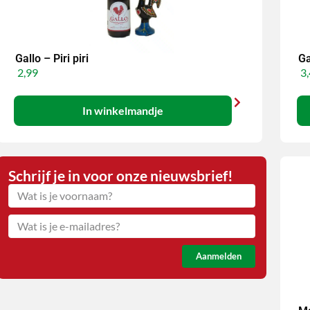
Gallo – Piri piri
Ga
2,99
3,
In winkelmandje
Schrijf je in voor onze nieuwsbrief!
Aanmelden