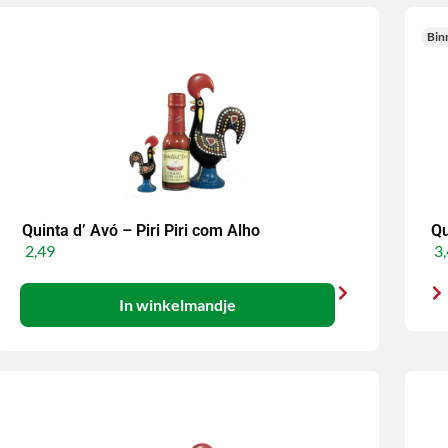
Bin
Quinta d’ Avó – Piri Piri com Alho
Qu
2,49
3,
In winkelmandje