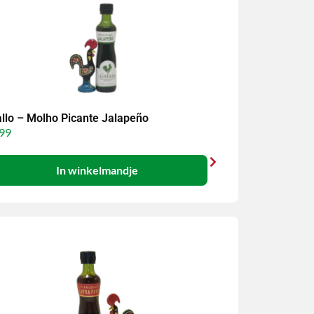
llo – Molho Picante Jalapeño
99
In winkelmandje