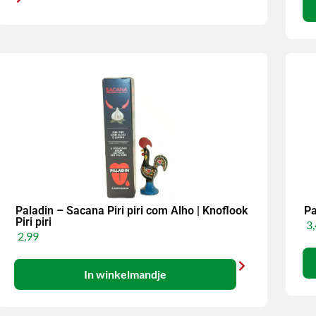
Paladin – Sacana Piri piri com Alho | Knoflook
Pa
Piri piri
3,
2,99
In winkelmandje