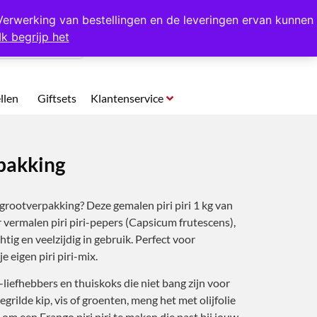
p te halen in Hansweert
Verwerking van bestellingen en de leveringen ervan kunnen
Ik begrijp het
0
llen
Giftsets
Klantenservice
rpakking
 grootverpakking? Deze gemalen piri piri 1 kg van
vermalen piri piri-pepers (Capsicum frutescens),
tig en veelzijdig in gebruik. Perfect voor
e eigen piri piri-mix.
iefhebbers en thuiskoks die niet bang zijn voor
egrilde kip, vis of groenten, meng het met olijfolie
 om een Frango piri piri te maken die past bij jouw