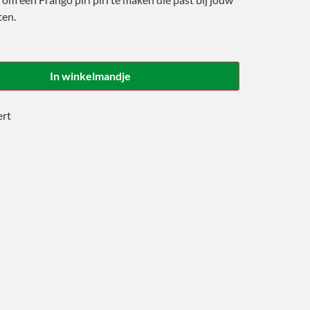
ten.
In winkelmandje
ert