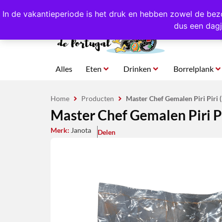
4,8/5,0 sterren
beoordeeld!
Eigen import uit Po
In de vakantieperiode is het druk en hebben zowel de bez
dus een dagj
Alles
Eten
Drinken
Borrelplank
Home
Producten
Master Chef Gemalen Piri Piri 
Master Chef Gemalen Piri Pi
Merk:
Janota
Delen