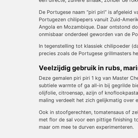
een directe, zuivere smaak, zonder de ro
De Portugese naam “piri piri” is afgeleid
Portugezen chilipepers vanuit Zuid-Ameri
Angola en Mozambique. Daar ontstond door l
onmisbaar onderdeel geworden van de Po
In tegenstelling tot klassiek chilipoeder (
precies zoals de Portugese grillmasters he
Veelzijdig gebruik in rubs, ma
Deze gemalen piri piri 1 kg van Master Che
subtiele warmte of ga all-in bij gegrilde b
olijfolie, citroensap, azijn of knoflookpas
maling verdeelt het zich gelijkmatig over e
Ook in stoofgerechten, tomatensaus of zel
met flor de sal voor een pittige finishing 
maar om mee te durven experimenteren.