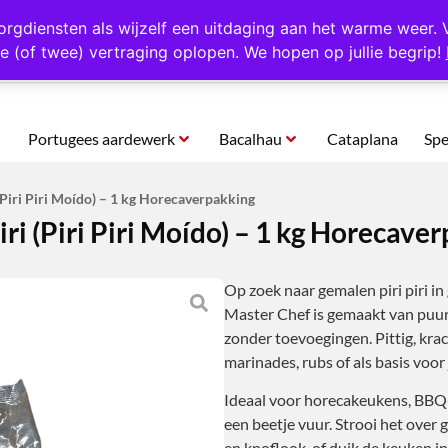
rtugal
Altijd 1000 verschillende producten op voorraad
Gratis o
orgdiensten als wijzelf een uitdaging aan het warme weer. 
e (of twee) vertraging oplopen. We hopen op jullie begrip!
Portugees aardewerk
Bacalhau
Cataplana
Spe
(Piri Piri Moído) – 1 kg Horecaverpakking
ri (Piri Piri Moído) – 1 kg Horecave
Op zoek naar gemalen piri piri in
Master Chef is gemaakt van puur 
zonder toevoegingen. Pittig, krach
marinades, rubs of als basis voor j
Ideaal voor horecakeukens, BBQ-l
een beetje vuur. Strooi het over g
en knoflook, of duik de keuken in