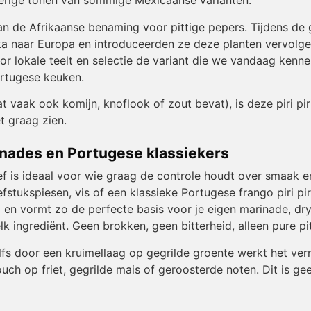
kerige tonen van sommige Mexicaanse varianten.
 van de Afrikaanse benaming voor pittige pepers. Tijdens de
ka naar Europa en introduceerden ze deze planten vervolge
okale teelt en selectie de variant die we vandaag kennen a
rtugese keuken.
dat vaak ook komijn, knoflook of zout bevat), is deze piri pi
t graag zien.
rinades en Portugese klassiekers
f is ideaal voor wie graag de controle houdt over smaak en
iefstukspiesen, vis of een klassieke Portugese frango piri 
ta en vormt zo de perfecte basis voor je eigen marinade, dry 
lk ingrediënt. Geen brokken, geen bitterheid, alleen pure pi
fs door een kruimellaag op gegrilde groente werkt het ver
touch op friet, gegrilde mais of geroosterde noten. Dit is g