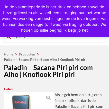
1000+ producten op voorraad
In de vakantieperiode is het druk en hebben zowel de
bezorgdiensten als wijzelf een uitdaging aan het warme
0
weer. Verwerking van bestellingen en de leveringen ervan
kunnen dus een dagje (of twee) vertraging oplopen. We
hopen op jullie begrip!
Ik begrijp het
Home
Producten
Paladin – Sacana Piri piri com Alho | Knoflook Piri piri
Paladin – Sacana Piri piri com
Alho | Knoflook Piri piri
Delen
Als je gek bent op pittig eten
én op knoflook, dan is de
Paladin – Sacana Piri piri com