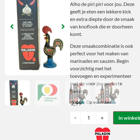
Alho de piri piri voor jou. Deze
geeft je eten een lekkere kick
en extra diepte door de smaak
van knoflook die er doorheen
komt.
Deze smaakcombinatie is ook
perfect voor het maken van
marinades en sauzen. Begin
voorzichtig met het
toevoegen en experimenteer
met de voor jou perfecte
balans!
Op voorraad
2,99
-
+
In winke