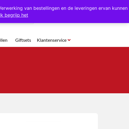
p te halen in Hansweert
Verwerking van bestellingen en de leveringen ervan kunnen
Ik begrijp het
0
llen
Giftsets
Klantenservice