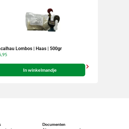
calhau Lombos | Haas | 500gr
,95
In winkelmandje
s
Documenten