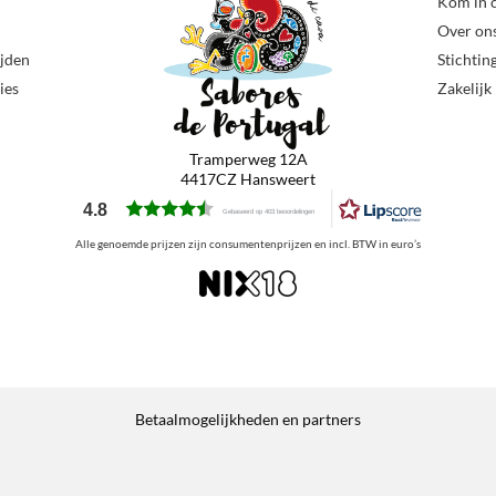
Kom in 
Over on
ijden
Stichtin
ies
Zakelijk
Tramperweg 12A
4417CZ Hansweert
4.8
Gebaseerd op 403 beoordelingen
Alle genoemde prijzen zijn consumentenprijzen en incl. BTW in euro’s
Betaalmogelijkheden en partners