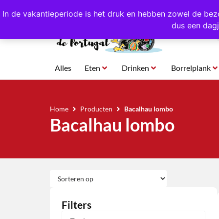
4,8/5,0 sterren
beoordeeld!
Eigen import uit Po
In de vakantieperiode is het druk en hebben zowel de bez
dus een dagj
Alles
Eten
Drinken
Borrelplank
Home
Producten
Bacalhau lombo
Bacalhau lombo
Filters