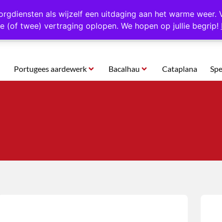
rtugal
Altijd 1000 verschillende producten op voorraad
Gratis o
orgdiensten als wijzelf een uitdaging aan het warme weer. 
e (of twee) vertraging oplopen. We hopen op jullie begrip!
Portugees aardewerk
Bacalhau
Cataplana
Spe