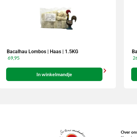
Bacalhau Lombos | Haas | 1.5KG
Ba
69,95
26
In winkelmandje
Over on