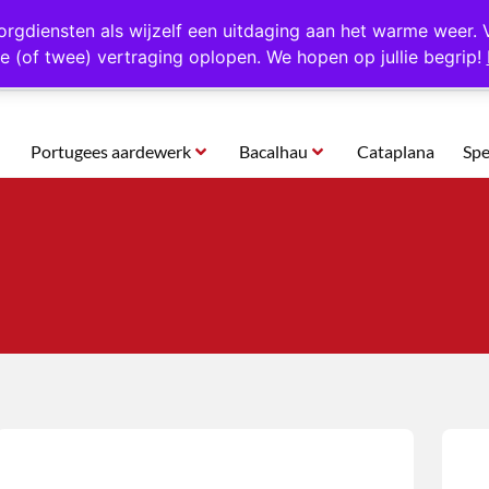
rtugal
Altijd 1000 verschillende producten op voorraad
Gratis o
orgdiensten als wijzelf een uitdaging aan het warme weer. 
e (of twee) vertraging oplopen. We hopen op jullie begrip!
Portugees aardewerk
Bacalhau
Cataplana
Spe