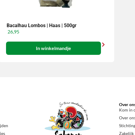
Bacalhau Lombos | Haas | 500gr
26,95
In winkelmandje
Over on
Kom in 
Over on
ijden
Stichtin
ies
Zakelijk