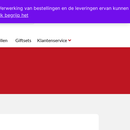
p te halen in Hansweert
Verwerking van bestellingen en de leveringen ervan kunnen
Ik begrijp het
0
llen
Giftsets
Klantenservice