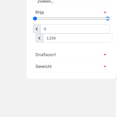
Prijs
€
€
Druifsoort
Gewicht