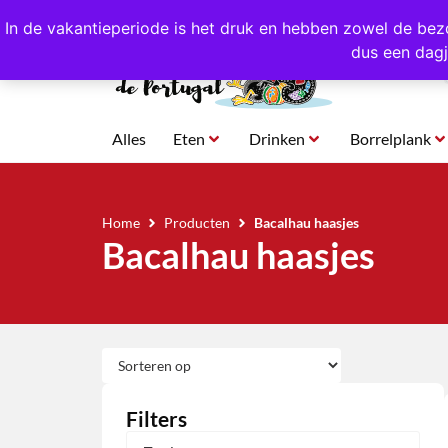
4,8/5,0 sterren
beoordeeld!
Eigen import uit Po
In de vakantieperiode is het druk en hebben zowel de bez
dus een dagj
Alles
Eten
Drinken
Borrelplank
Home
Producten
Bacalhau haasjes
Bacalhau haasjes
Filters